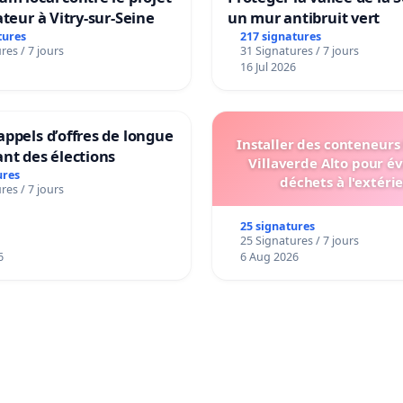
ateur à Vitry-sur-Seine
un mur antibruit vert
tures
217 signatures
res / 7 jours
31 Signatures / 7 jours
16 Jul 2026
ppels d’offres de longue
Installer des conteneurs
nt des élections
Villaverde Alto pour év
ures
déchets à l'extéri
res / 7 jours
25 signatures
25 Signatures / 7 jours
6
6 Aug 2026