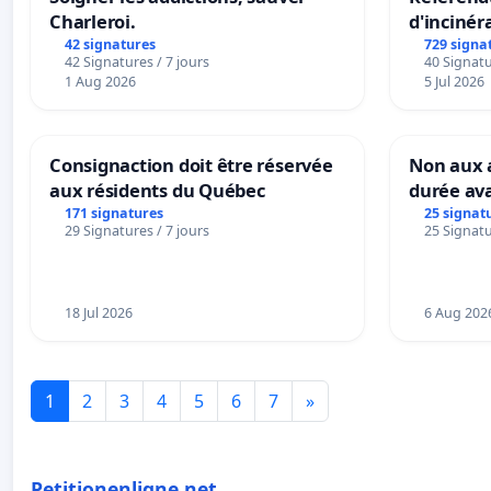
Charleroi.
d'incinér
42 signatures
729 signa
42 Signatures / 7 jours
40 Signatu
1 Aug 2026
5 Jul 2026
Consignaction doit être réservée
Non aux a
aux résidents du Québec
durée ava
171 signatures
25 signat
29 Signatures / 7 jours
25 Signatu
18 Jul 2026
6 Aug 202
1
2
3
4
5
6
7
»
Petitionenligne.net