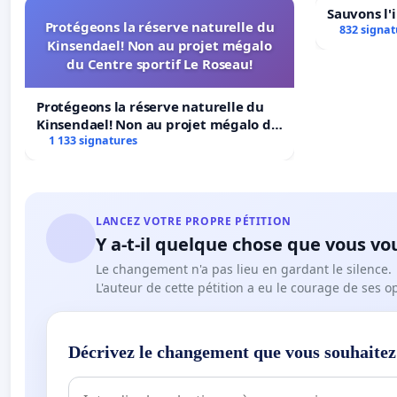
Sauvons l'
Protégeons la réserve naturelle du
832 signat
Kinsendael! Non au projet mégalo
du Centre sportif Le Roseau!
Protégeons la réserve naturelle du
Kinsendael! Non au projet mégalo du
Centre sportif Le Roseau!
1 133 signatures
LANCEZ VOTRE PROPRE PÉTITION
Y a-t-il quelque chose que vous vo
Le changement n'a pas lieu en gardant le silence.
L'auteur de cette pétition a eu le courage de ses o
Décrivez le changement que vous souhaitez