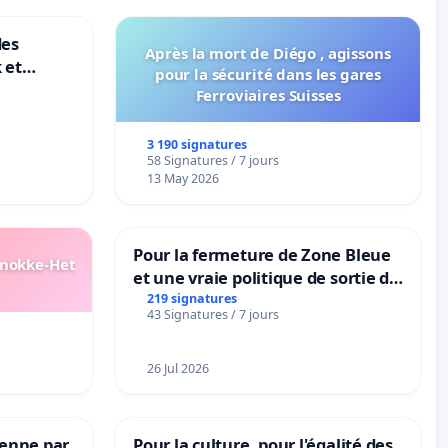
des
Après la mort de Diégo , agissons
 et
pour la sécurité dans les gares
-
Ferroviaires Suisses
3 190 signatures
58 Signatures / 7 jours
13 May 2026
Pour la fermeture de Zone Bleue
Knokke-Het
et une vraie politique de sortie de
la dépendance
219 signatures
43 Signatures / 7 jours
26 Jul 2026
Senne par
Pour la culture, pour l'égalité des