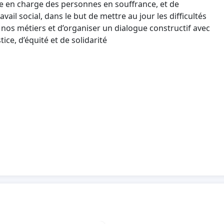
e en charge des personnes en souffrance, et de
vail social, dans le but de mettre au jour les difficultés
nos métiers et d’organiser un dialogue constructif avec
ce, d’équité et de solidarité
Le comité de soutien au Manifeste des travailleurs sociaux
manifeste.wsoc(arobase)gmail.com