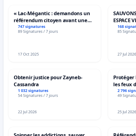
« Lac-Mégantic : demandons un
SAUVONS
référendum citoyen avant une
ESPACE V
transformation irréversible de
BOUGERI
747 signatures
168 signa
89 Signatures / 7 jours
85 Signatu
notre territoire »
17 Oct 2025
27 Jul 202
Obtenir justice pour Zayneb-
Protéger 
Cassandra
les feux d
1 032 signatures
2 796 sig
54 Signatures / 7 jours
49 Signatu
22 Jul 2026
25 Jul 202
Soigner les addictions, sauver
Référendu