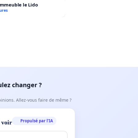
immeuble le Lido
ures
ulez changer ?
pinions. Allez-vous faire de même ?
Propulsé par l’IA
 voir