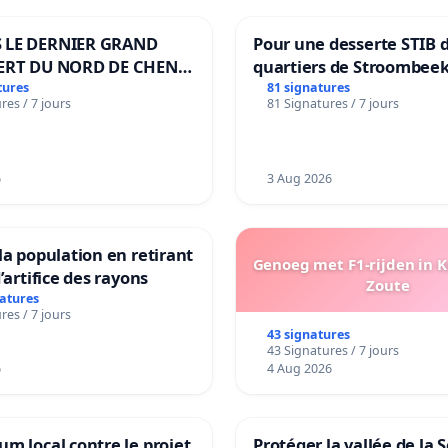
 LE DERNIER GRAND
Pour une desserte STIB 
ERT DU NORD DE CHENE-
quartiers de Stroombeek
ES
Beauval - Voor een MIVB
tures
81 signatures
res / 7 jours
81 Signatures / 7 jours
bediening van de wijken
Strombeek en Het Voor
6
3 Aug 2026
la population en retirant
Genoeg met F1-rijden in 
’artifice des rayons
Zoute
natures
res / 7 jours
43 signatures
43 Signatures / 7 jours
6
4 Aug 2026
m local contre le projet
Protéger la vallée de la 