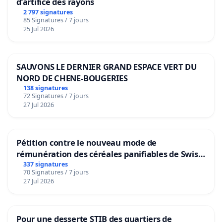
d’artifice des rayons
2 797 signatures
85 Signatures / 7 jours
25 Jul 2026
SAUVONS LE DERNIER GRAND ESPACE VERT DU
NORD DE CHENE-BOUGERIES
138 signatures
72 Signatures / 7 jours
27 Jul 2026
Pétition contre le nouveau mode de
rémunération des céréales panifiables de Swiss
granum basé sur la teneur en protéines
337 signatures
70 Signatures / 7 jours
27 Jul 2026
Pour une desserte STIB des quartiers de