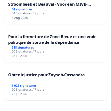
Stroombeek et Beauval - Voor een MIVB-
bediening van de wijken Strombeek en Het
64 signatures
64 Signatures / 7 jours
Voor
3 Aug 2026
Pour la fermeture de Zone Bleue et une vraie
politique de sortie de la dépendance
218 signatures
60 Signatures / 7 jours
26 Jul 2026
Obtenir justice pour Zayneb-Cassandra
1 021 signatures
60 Signatures / 7 jours
22 Jul 2026