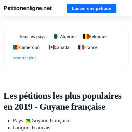
Petitionenligne.net
Lancer une pétition
Tous les pays
Algérie
Belgique
›
›
›
Cameroun
Canada
France
›
›
›
Montrer plus
Les pétitions les plus populaires
en 2019 - Guyane française
Pays:
Guyane française
Langue: Français