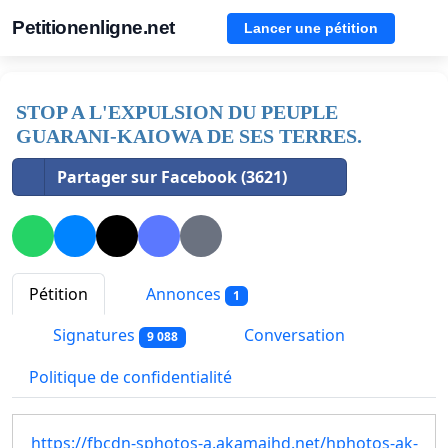
Petitionenligne.net
Lancer une pétition
STOP A L'EXPULSION DU PEUPLE
GUARANI-KAIOWA DE SES TERRES.
Partager sur Facebook (3621)
Pétition
Annonces
1
Signatures
Conversation
9 088
Politique de confidentialité
https://fbcdn-sphotos-a.akamaihd.net/hphotos-ak-