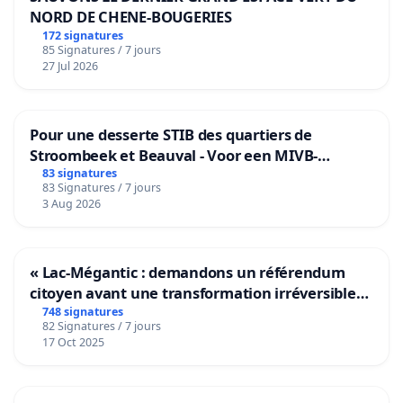
NORD DE CHENE-BOUGERIES
172 signatures
85 Signatures / 7 jours
27 Jul 2026
Pour une desserte STIB des quartiers de
Stroombeek et Beauval - Voor een MIVB-
bediening van de wijken Strombeek en Het
83 signatures
83 Signatures / 7 jours
Voor
3 Aug 2026
« Lac-Mégantic : demandons un référendum
citoyen avant une transformation irréversible
de notre territoire »
748 signatures
82 Signatures / 7 jours
17 Oct 2025