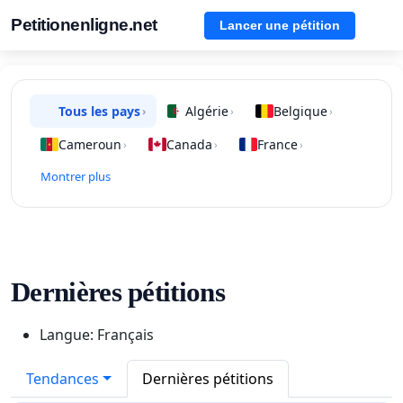
Petitionenligne.net
Lancer une pétition
Tous les pays
Algérie
Belgique
›
›
›
Cameroun
Canada
France
›
›
›
Montrer plus
Dernières pétitions
Langue: Français
Tendances
Dernières pétitions