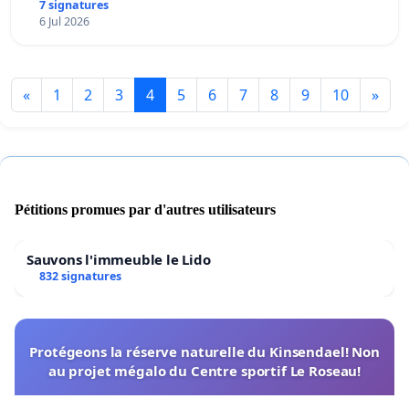
7 signatures
6 Jul 2026
«
1
2
3
4
5
6
7
8
9
10
»
Pétitions promues par d'autres utilisateurs
Sauvons l'immeuble le Lido
832 signatures
Protégeons la réserve naturelle du Kinsendael! Non
au projet mégalo du Centre sportif Le Roseau!