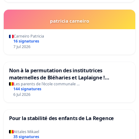
patricia carneiro
Carneiro Patricia
16 signatures
7 Jul 2026
Non à la permutation des institutrices
maternelles de Bléharies et Laplaigne !
Préservons la stabilité de nos enfants.
Les parents de l'école communale …
144 signatures
6 Jul 2026
Pour la stabilité des enfants de La Regence
Attales Mikael
35 signatures