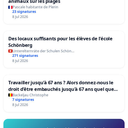
animaux sur les plages
Pascale habitante de Plerin
23 signatures
8 Jul 2026
Des locaux suffisants pour les élèves de l'école
Schönberg
Unterelternräte der Schulen Schön…
271 signatures
8 Jul 2026
Travailler jusqu'à 67 ans ? Alors donnez-nous le
droit d'être embauchés jusqu'à 67 ans quel que
soit l'âge ou le handicap !
Backeljau Christophe
7 signatures
8 Jul 2026