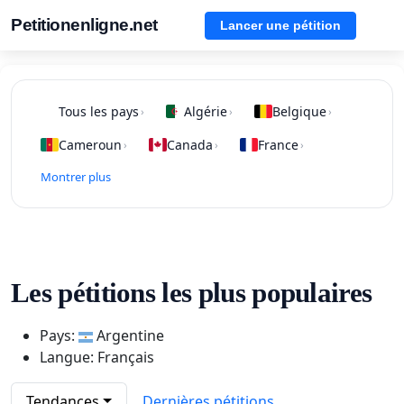
Petitionenligne.net
Lancer une pétition
Tous les pays
Algérie
Belgique
›
›
›
Cameroun
Canada
France
›
›
›
Montrer plus
Les pétitions les plus populaires
Pays:
Argentine
Langue: Français
Tendances
Dernières pétitions