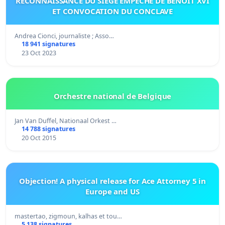
RECONNAISSANCE DU SIEGE EMPECHE DE BENOIT XVI
ET CONVOCATION DU CONCLAVE
Andrea Cionci, journaliste ; Asso…
18 941 signatures
23 Oct 2023
Orchestre national de Belgique
Jan Van Duffel, Nationaal Orkest …
14 788 signatures
20 Oct 2015
Objection! A physical release for Ace Attorney 5 in
Europe and US
mastertao, zigmoun, kalhas et tou…
5 138 signatures