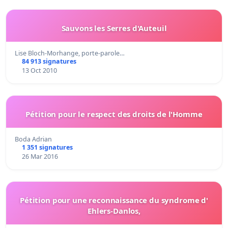
Sauvons les Serres d'Auteuil
Lise Bloch-Morhange, porte-parole…
84 913 signatures
13 Oct 2010
Pétition pour le respect des droits de l'Homme
Boda Adrian
1 351 signatures
26 Mar 2016
Pétition pour une reconnaissance du syndrome d'
Ehlers-Danlos,