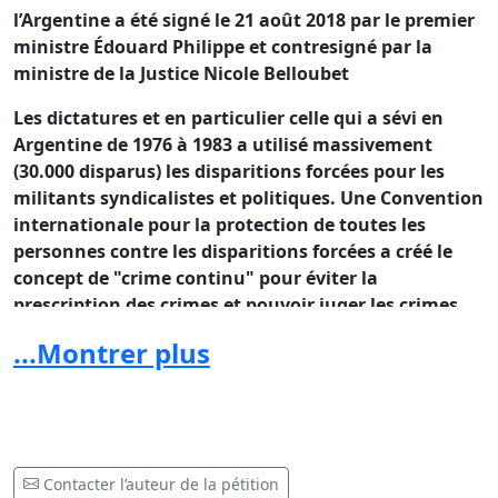
l’Argentine a été signé le 21 août 2018 par le premier
ministre Édouard Philippe et contresigné par la
ministre de la Justice Nicole Belloubet
Les dictatures et en particulier celle qui a sévi en
Argentine de 1976 à 1983 a utilisé massivement
(30.000 disparus) les disparitions forcées pour les
militants syndicalistes et politiques. Une Convention
internationale pour la protection de toutes les
personnes contre les disparitions forcées a créé le
concept de "crime continu" pour éviter la
prescrip
tion des crimes et pouvoir juger les crimes
pour lèse humanité. Le refus du Conseil
...Montrer plus
Constitutionnel de reconnaître les "crimes continus"
équivaudrait à instaurer une amnistie générale des
crimes d’état perpétrés par l’une des plus sanglantes
dictatures du Cône Sud.
Suite au recours de Mario Sandoval, LA CHAMBRE
Contacter l’auteur de la pétition