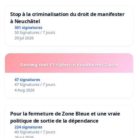
associations argentines et des personnalités comme le
Prix Nobel de la Paix Adolfo Perez Esquivel.
Stop à la criminalisation du droit de manifester
à Neuchâtel
301 signatures
50 Signatures / 7 jours
29 Jul 2026
Voir
la Tribune des philosophes
Miguel Benasayag
,
Jean-Pierre Faye
,
Olivier Mongin
et
Bernard Stiegler
,
Genoeg met F1-rijden in Knokke-Het Zoute
et de l'éditeur
François Gèze sur Mediapart :
47 signatures
47 Signatures / 7 jours
plus d'informations sur :
4 Aug 2026
http://www.calpa-paris.org
Comité de Soutien aux
Luttes du Peuple Argentin (CALPA)
Pour la fermeture de Zone Bleue et une vraie
politique de sortie de la dépendance
224 signatures
40 Signatures / 7 jours
26 Jul 2026