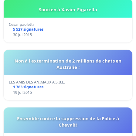
Soutien à Xavier Figarella
Cesar paoletti
5 527 signatures
30 Jul 2015
Non à l'extermination de 2 millions de chats en
Australie !
LES AMIS DES ANIMAUX A.S.B.L.
1 763 signatures
19 Jul 2015
Ensemble contre la suppression de la Police à
Cheval!!!