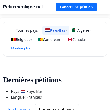
Petitionenligne.net
Lancer une pétition
Tous les pays
Pays-Bas
Algérie
›
›
›
Belgique
Cameroun
Canada
›
›
›
Montrer plus
Dernières pétitions
Pays:
Pays-Bas
Langue: Français
Tendances
Dernières pétitions