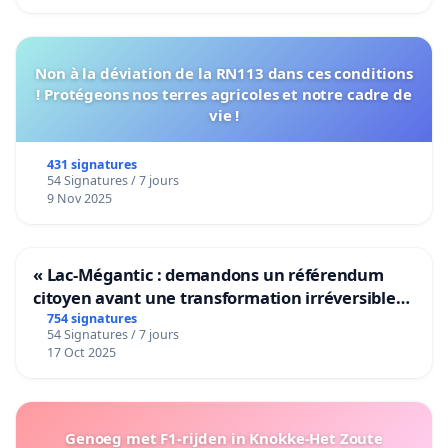
Non à la déviation de la RN113 dans ces conditions
! Protégeons nos terres agricoles et notre cadre de
vie !
431 signatures
54 Signatures / 7 jours
9 Nov 2025
« Lac-Mégantic : demandons un référendum
citoyen avant une transformation irréversible
de notre territoire »
754 signatures
54 Signatures / 7 jours
17 Oct 2025
Genoeg met F1-rijden in Knokke-Het Zoute