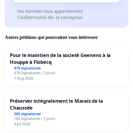
Sélectionner à l'excès des points précis est toujours
au détriment de tout le reste. L'eugénisme n'est pas
Vos données vous appartiennent
réputé pour donner de bons résultats !
Confidentialité dès la conception
Lors de concours
, toutes disciplines confondues,
a-t-
on jamais vu un Juge-Morphologie revendiquer la
Autres pétitions qui pourraient vous intéresser
rétrogradation d'un chien qui ne serait pas assez
représentatif du standard ?
Pour le maintien de la societé Geenens à la
Houppe à Flobecq
479 signatures
479 Signatures / 7 jours
En R.E et N.E,
l'APPRECIATION DU CARACTERE pourrait
7 Aug 2026
être le résultat de plusieurs annotations:
A) obligatoire
=
durant l'examen morphologique
Préserver intégralement le Marais de la
(Juges SCC)
, comme cela se fait dans d'autres races
Chaussée
B) sur présentation d'un "EXCELLENT" dans
265 signatures
180 Signatures / 7 jours
n'importe quelle discipline
(agility, décombres, IPO,
4 Jul 2026
obéissance, pistage,
RCI, ring, troupeau dès le niveau