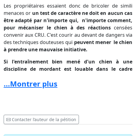
Les propriétaires essaient donc de bricoler de simili
menaces or
un test de caractère ne doit en aucun cas
être adapté par n'importe qui,
n'importe comment,
pour mécaniser le chien à des réactions
censées
convenir aux CRU. C'est courir au devant de dangers via
des techniques douteuses qui
peuvent mener
le chien
à prendre une mauvaise initiative.
Si l'entraînement bien mené d'un chien à une
discipline de mordant est louable dans le cadre
sportif, la mécanisation sans aptitude à un tel sport
...Montrer plus
peut avoir des conséquences redoutables
pour le
quotidien et les situations sont légions pour déclencher
un comportement faussé à cause d'une
assimilation,
d'une
analyse erronées
.
Développer une hyper réactivité non contrôlée
Contacter l’auteur de la pétition
pourrait nuire à notre race et l'acheminer
, comme
d'autres,
vers le port de la muselière!
Il y a donc fort