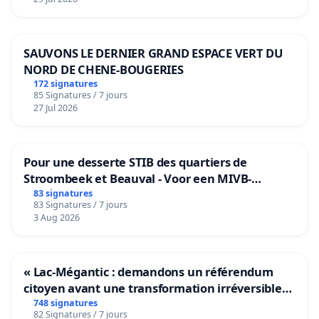
Toutes ces dispositions feraient la
PROMOTION
de la
sans les opposer
MORPHOLOGIE
et de l'UTILISATION
l'une à l'autre , sachant que nous avons déjà tous les
SAUVONS LE DERNIER GRAND ESPACE VERT DU
outils pour mener à bien cette sélection.
NORD DE CHENE-BOUGERIES
172 signatures
Jean KERFRIDEN
85 Signatures / 7 jours
27 Jul 2026
Eleveur de Beaucerons depuis 1978
Homme d'Attaque National
Pour une desserte STIB des quartiers de
Stroombeek et Beauval - Voor een MIVB-
Président puis Vice Président du Chatelet Canin Club
bediening van de wijken Strombeek en Het
83 signatures
(utilisation) depuis 30 ans
83 Signatures / 7 jours
Voor
3 Aug 2026
Conducteur de 4 chiens en Ring 3 dont 3 Beaucerons
7 Champions de Beauté dont 4 Beaucerons
« Lac-Mégantic : demandons un référendum
Juge SCC (morphologie) depuis 15 ans
citoyen avant une transformation irréversible
de notre territoire »
748 signatures
C.R.U Club des Amis du Beauceron
82 Signatures / 7 jours