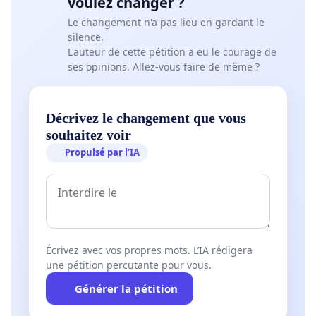
voulez changer ?
l'orage, d'une sono agressive
(perception
Le changement n'a pas lieu en gardant le
traumatisante /acuité auditive, électricité statique des
silence.
orages, vibrations)
mais ces mêmes chiens peuvent
L'auteur de cette pétition a eu le courage de
tout à fait être
d'excellents gardiens sociables et
ses opinions. Allez-vous faire de même ?
vigilants.
Actuellement la sélection morphologique dépend
Décrivez le changement que vous
donc entièrement des CRU.
souhaitez voir
Le test imposé tente de
mettre tous les Beaucerons
Propulsé par l’IA
dans le même moule
, en sélectionnant principalement
autour d'un coup de feu et d'une menace au bâton !
Loin d'être révélateur quant aux aptitudes possibles,
il est bien au contraire restrictif et nuit à la
promotion de l'utilisation dans son ensemble.
Écrivez avec vos propres mots. L’IA rédigera
S'enfermer dans ce type de test
et
durcir
les
une pétition percutante pour vous.
jugements risque d'être
peu probant
et d'avoir un
Générer la pétition
impact très négatif sur la morphologie
.