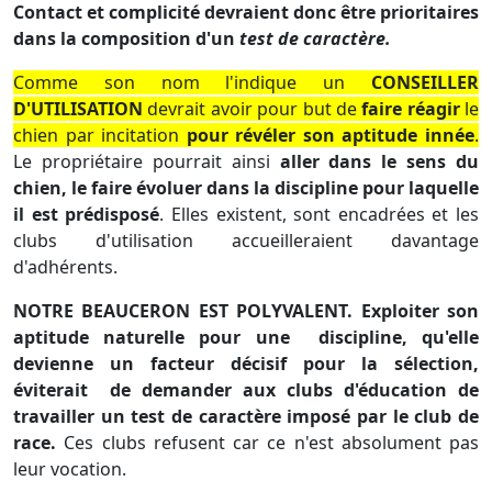
Contact et complicité devraient donc être prioritaires
dans la composition d'un
test de caractère.
Comme son nom l'indique un
CONSEILLER
D'UTILISATION
devrait avoir pour but de
faire réagir
le
chien par incitation
pour révéler son aptitude innée
.
Le propriétaire pourrait ainsi
aller dans le sens du
chien,
le faire évoluer dans la discipline pour laquelle
il est prédisposé
. Elles existent, sont encadrées et les
clubs d'utilisation accueilleraient davantage
d'adhérents.
NOTRE BEAUCERON EST POLYVALENT.
Exploiter son
aptitude naturelle pour une
discipline, qu'elle
devienne un facteur décisif pour la sélection,
éviterait
de demander aux clubs d'éducation
de
travailler un test de caractère imposé par le club de
race.
Ces clubs refusent car ce n'est absolument pas
leur vocation.