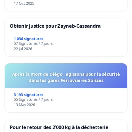
17 Oct 2025
CECI N'EST PAS UNE PETITION mais une PROPOSITION de REFLEXION. Faîtes
signer vos contacts Beauceronniers.
Obtenir justice pour Zayneb-Cassandra
Nul ne peut reprocher à quiconque de souhaiter dialoguer.
1 036 signatures
57 Signatures / 7 jours
22 Jul 2026
Après la mort de Diégo , agissons pour la sécurité
dans les gares Ferroviaires Suisses
3 193 signatures
55 Signatures / 7 jours
13 May 2026
Pour le retour des 2’000 kg à la déchetterie