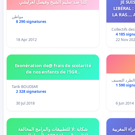
كلنا ضد سليم الشيخ وفيصل لعرايشي
JE SU
LIBÉRAL : لا للضريبة على المرض NON A
LA RAS…. 
مواطن
NE M
8 290 signatures
Collectifs de
4 185 sign
18 Apr 2012
22 Nov 20
Exonération de@ frais de scolarité
de nos enfants de l'IGR..
1 590 sign
Tarik BOUDIAR
2 328 signatures
30 Jul 2018
6 Jun 2014
اء المغربية
شكاية :لا للتطبيقات والبرامج المخالفة