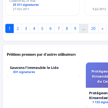
Collectif du 31 mai
25 311 signatures
27 Oct 2011
9 Jul 2013
1
2
3
4
5
6
7
8
9
...
20
»
Pétitions promues par d'autres utilisateurs
Sauvons l'immeuble le Lido
Protégeon
831 signatures
Kinsenda
du Ce
Protégeons
Kinsendael
Centre spo
1 133 sign