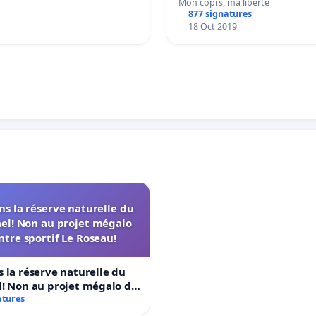
Mon coprs, ma liberté
877 signatures
18 Oct 2019
s la réserve naturelle du
el! Non au projet mégalo
ntre sportif Le Roseau!
 la réserve naturelle du
! Non au projet mégalo du
rtif Le Roseau!
atures