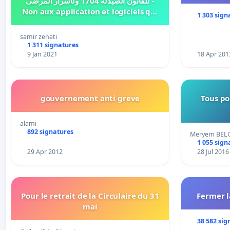
للقانون الصيدلة 1704 ولأسرار المرضى -
Non aux application et logiciels qui
1 303 sign
violent la loi 17-04 et secrets des
malades
samir zenati
1 311 signatures
9 Jan 2021
18 Apr 201
gouvernement anti greve
Tous po
alami
892 signatures
Meryem BEL
1 055 sign
29 Apr 2012
28 Jul 2016
Pour le retrait de la Circulaire du 31
Fermer 
mai
38 582 sig