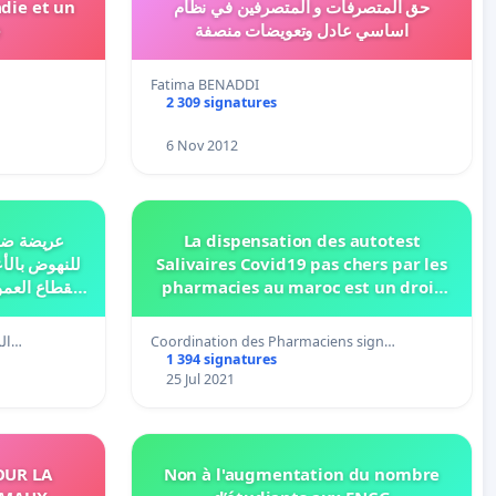
die et un
حق المتصرفات و المتصرفين في نظام
e
اساسي عادل وتعويضات منصفة
Fatima BENADDI
2 309 signatures
6 Nov 2012
عريضة ضد
La dispensation des autotest
للنهوض بالأع
Salivaires Covid19 pas chers par les
بالقطاع العم
pharmacies au maroc est un droit
الاستفادة
des citoyens et des pharmaciens
الشغيلة الصحية المنخرطة بمؤسسة ال…
Coordination des Pharmaciens sign…
1 394 signatures
25 Jul 2021
OUR LA
Non à l'augmentation du nombre