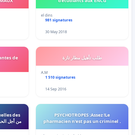
IMAUX
d’étudiants aux ENCG
el dins
981 signatures
30 May 2018
antes de
طلب تأهيل مطار تازة
A.M
1 510 signatures
14 Sep 2016
uelles des
PSYCHOTROPES :Assez !Le
من أجل الحريات
pharmacien n'est pas un criminel .