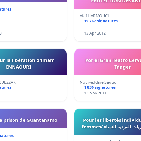
PROTECTION DES AN
atures
Afaf HARMOUCH
19 767 signatures
3
13 Apr 2012
ur la libération d'Ilham
Por el Gran Teatro Cerv
ENNAOURI
Tánger
GUEZZAR
Nour-eddine Saoud
atures
1 836 signatures
12 Nov 2011
la prison de Guantanamo
Pour les libertés individ
femmes/  الفردية للنساء
natures