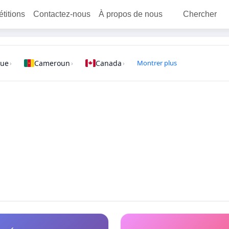
étitions
Contactez-nous
À propos de nous
Chercher
que
Cameroun
Canada
Montrer plus
›
›
›