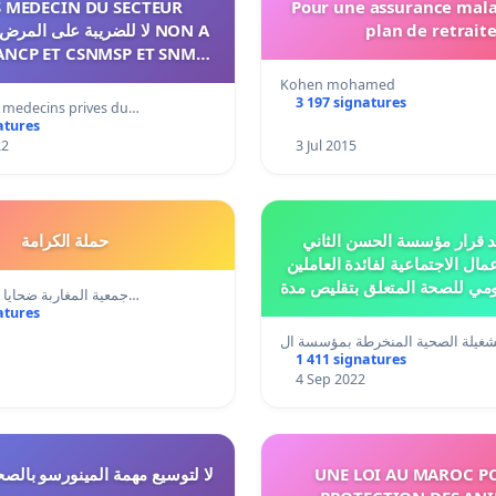
IS MÉDECIN DU SECTEUR
Pour une assurance mala
plan de retrait
ANCP ET CSNMSP ET SNMSL
E REPRESENTENT PAS
Kohen mohamed
3 197 signatures
s medecins prives du…
atures
22
3 Jul 2015
 قرار مؤسسة الحسن الثاني
حملة الكرامة
مال الاجتماعية لفائدة العاملين
ومي للصحة المتعلق بتقليص مدة
جمعية المغاربة ضحايا الطرد التعسف…
 من منحة الاستحقاق الدراسي
atures
1 411 signatures
4 Sep 2022
لا لتوسيع مهمة المينورسو بالصحر
UNE LOI AU MAROC P