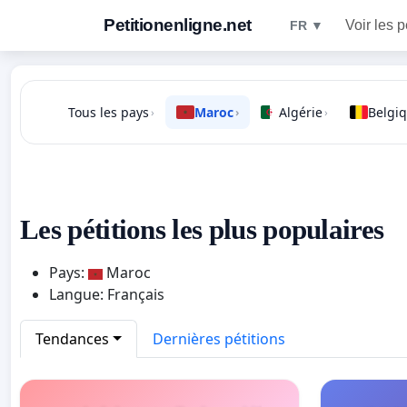
Petitionenligne.net
Voir les p
FR ▼
Tous les pays
Maroc
Algérie
Belgi
›
›
›
Les pétitions les plus populaires
Pays:
Maroc
Langue: Français
Tendances
Dernières pétitions