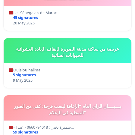
Les Sénégalais de Maroc
45 signatures
20 May 2025
عريضة من ساكنة مدينة الصويرة لإيقاف الإبادة العشوائية
للحيوانات السائبة
Oujaiou halima
5 signatures
9 May 2025
بــــيـــــان للراي العام "الإعاقة ليست فرجة: كفى من الصور
النمطية في الإعلام"
• سميرة بختي : 0660794018 • عبد ا…
59 signatures