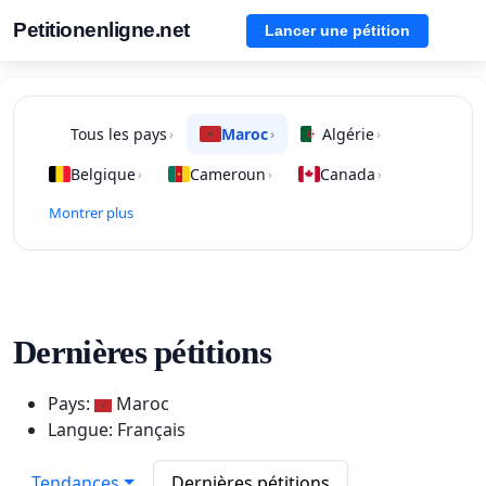
Petitionenligne.net
Lancer une pétition
Tous les pays
Maroc
Algérie
›
›
›
Belgique
Cameroun
Canada
›
›
›
Montrer plus
Dernières pétitions
Pays:
Maroc
Langue: Français
Tendances
Dernières pétitions