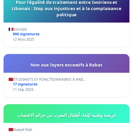
Pour l’égalité de traitement entre Ivoiriens et
Libanais : Stop aux injustices et à la complaisance
politique
Korolait
906 signatures
12 Nov 2025
Non aux loyers excessifs à Rabat
ÉTUDIANTS ET FONCTIONNAIRES À RAB…
17 signatures
11 Sep 2025
عريضة وطنية لإنقاذ أطفال المغرب من جرائم الاغتصاب
Nawal filali