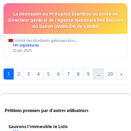
La démission du Pr.Ruphin Djambou au poste de
Directeur général de l'Agence Nationale des Bourses
du Gabon (ANBG)DG de L'ANBG
Comité des étudiants gabonais bou…
141 signatures
25 Jan 2025
1
2
3
4
5
6
7
8
9
...
20
»
Pétitions promues par d'autres utilisateurs
Sauvons l'immeuble le Lido