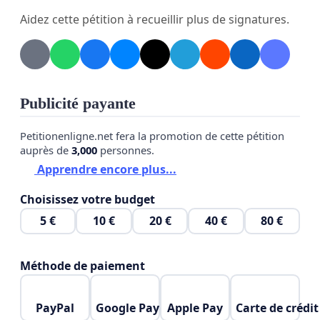
votre engagement à préserver la cohésion sociale
Aidez cette pétition à recueillir plus de signatures.
et la sécurité.
Je vous prie d’agréer, Madame, Monsieur,
l’expression de mes salutations distinguées.
Publicité payante
une citoyenne marocaine.
Petitionenligne.net fera la promotion de cette pétition
auprès de
3,000
personnes.
Apprendre encore plus...
Choisissez votre budget
5 €
10 €
20 €
40 €
80 €
Méthode de paiement
PayPal
Google Pay
Apple Pay
Carte de crédit