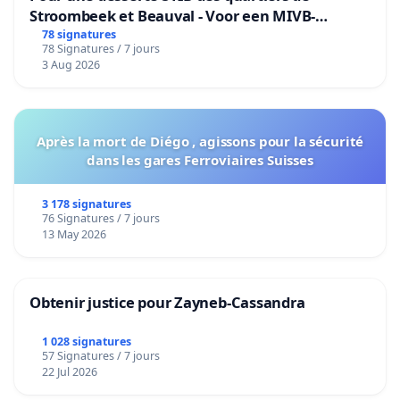
Stroombeek et Beauval - Voor een MIVB-
bediening van de wijken Strombeek en Het
78 signatures
78 Signatures / 7 jours
Voor
3 Aug 2026
Après la mort de Diégo , agissons pour la sécurité
dans les gares Ferroviaires Suisses
3 178 signatures
76 Signatures / 7 jours
13 May 2026
Obtenir justice pour Zayneb-Cassandra
1 028 signatures
57 Signatures / 7 jours
22 Jul 2026