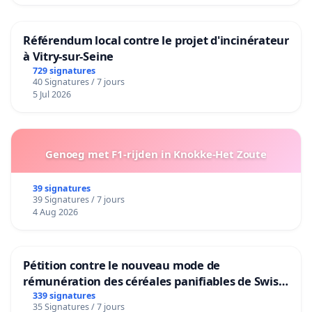
Référendum local contre le projet d'incinérateur
à Vitry-sur-Seine
729 signatures
40 Signatures / 7 jours
5 Jul 2026
Genoeg met F1-rijden in Knokke-Het Zoute
39 signatures
39 Signatures / 7 jours
4 Aug 2026
Pétition contre le nouveau mode de
rémunération des céréales panifiables de Swiss
granum basé sur la teneur en protéines
339 signatures
35 Signatures / 7 jours