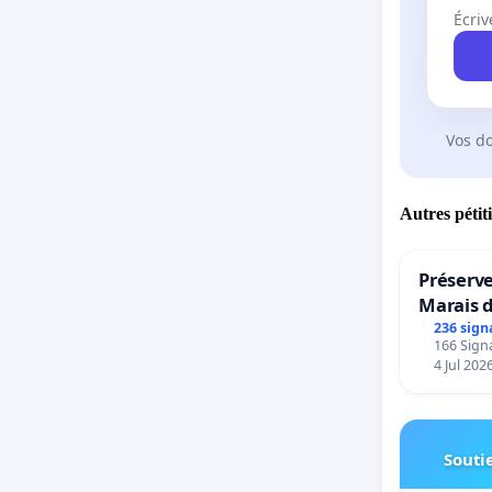
Écriv
Vos d
Autres pétit
Préserve
Marais 
236 sign
166 Signa
4 Jul 202
Soutie