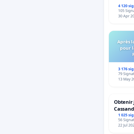
4 120 si
105 Signa
30 Apr 2
Après l
pour l
3 176 si
79 Signat
13 May 2
Obtenir 
Cassand
1 025 si
56 Signat
22 Jul 20