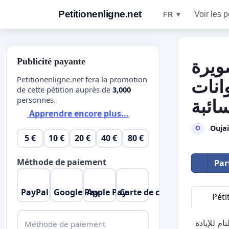
Petitionenligne.net
Voir les p
FR ▼
Publicité payante
ويرة
Petitionenligne.net fera la promotion
وانات
de cette pétition auprès de
3,000
personnes.
سائبة
Apprendre encore plus...
Ouja
O
5 €
10 €
20 €
40 €
80 €
Méthode de paiement
Par
PayPal
Google Pay
Apple Pay
Carte de crédit
Péti
م للإبادة
Méthode de paiement