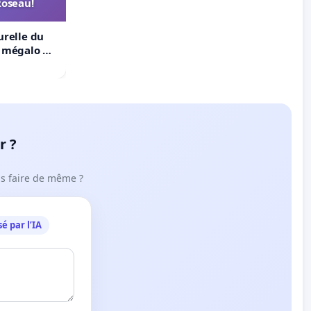
Roseau!
urelle du
t mégalo du
r ?
ous faire de même ?
é par l’IA