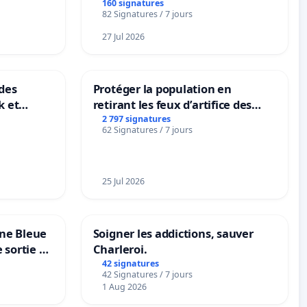
BOUGERIES
160 signatures
82 Signatures / 7 jours
27 Jul 2026
des
Protéger la population en
k et
retirant les feux d’artifice des
B-
rayons
2 797 signatures
62 Signatures / 7 jours
n
25 Jul 2026
one Bleue
Soigner les addictions, sauver
e sortie de
Charleroi.
42 signatures
42 Signatures / 7 jours
1 Aug 2026