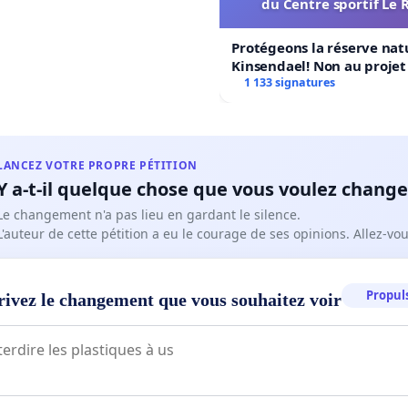
du Centre sportif Le 
Protégeons la réserve nat
Kinsendael! Non au proje
Centre sportif Le Roseau!
1 133 signatures
LANCEZ VOTRE PROPRE PÉTITION
Y a-t-il quelque chose que vous voulez change
Le changement n'a pas lieu en gardant le silence.
L'auteur de cette pétition a eu le courage de ses opinions. Allez-v
Propuls
rivez le changement que vous souhaitez voir