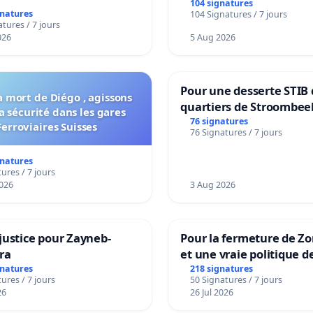
104 signatures
gnatures
104 Signatures / 7 jours
tures / 7 jours
026
5 Aug 2026
Pour une desserte STIB 
a mort de Diégo , agissons
quartiers de Stroombee
a sécurité dans les gares
Beauval - Voor een MIV
76 signatures
Ferroviaires Suisses
76 Signatures / 7 jours
bediening van de wijke
Strombeek en Het Voor
gnatures
ures / 7 jours
026
3 Aug 2026
justice pour Zayneb-
Pour la fermeture de Z
ra
et une vraie politique d
la dépendance
gnatures
218 signatures
ures / 7 jours
50 Signatures / 7 jours
26
26 Jul 2026