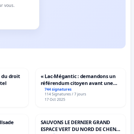
ur vous.
 du droit
« Lac-Mégantic : demandons un
tel
référendum citoyen avant une
transformation irréversible de
744 signatures
114 Signatures / 7 jours
notre territoire »
17 Oct 2025
llsade
SAUVONS LE DERNIER GRAND
ESPACE VERT DU NORD DE CHENE-