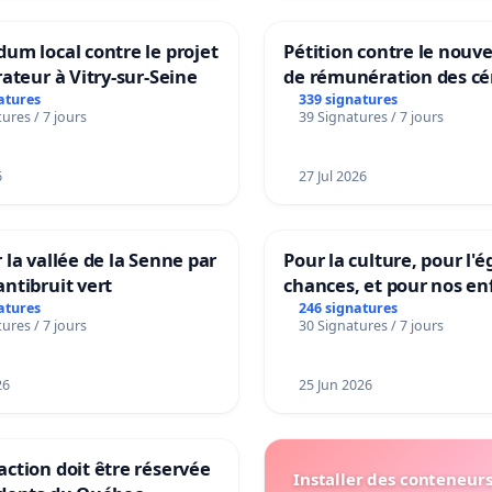
um local contre le projet
Pétition contre le nou
rateur à Vitry-sur-Seine
de rémunération des cé
panifiables de Swiss g
atures
339 signatures
ures / 7 jours
39 Signatures / 7 jours
sur la teneur en protéi
6
27 Jul 2026
 la vallée de la Senne par
Pour la culture, pour l'é
ntibruit vert
chances, et pour nos en
atures
246 signatures
ures / 7 jours
30 Signatures / 7 jours
26
25 Jun 2026
ction doit être réservée
Installer des conteneur