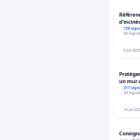
Référend
d'inciné
729 sign
40 Signat
5 Jul 202
Protéger
un mur a
217 sign
34 Signat
16 Jul 20
Consigna