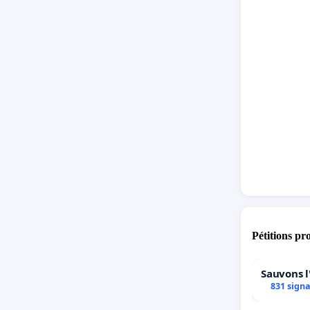
Pétitions pr
Sauvons l
831 sign