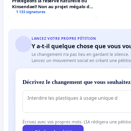
Protégeons la réserve naturelle du
Kinsendael! Non au projet mégalo du
Centre sportif Le Roseau!
1 133 signatures
LANCEZ VOTRE PROPRE PÉTITION
Y a-t-il quelque chose que vous vo
Le changement n'a pas lieu en gardant le silence.
Lancez un mouvement social en créant une pétitio
Décrivez le changement que vous souhaitez
Écrivez avec vos propres mots. L’IA rédigera une pétiti