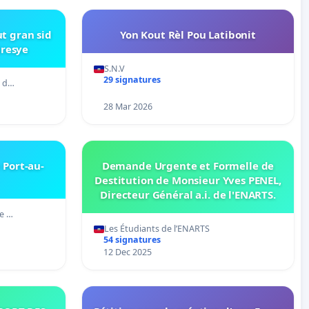
t gran sid
Yon Kout Rèl Pou Latibonit
Gresye
S.N.V
29 signatures
e d…
28 Mar 2026
 Port-au-
Demande Urgente et Formelle de
Destitution de Monsieur Yves PENEL,
Directeur Général a.i. de l'ENARTS.
de …
Les Étudiants de l’ENARTS
54 signatures
12 Dec 2025