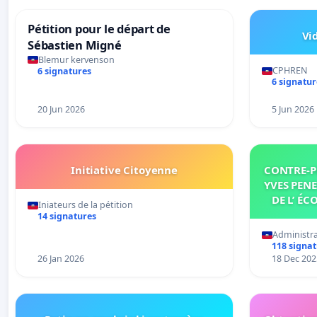
Pétition pour le départ de
Vi
Sébastien Migné
Blemur kervenson
CPHREN
6 signatures
6 signatur
20 Jun 2026
5 Jun 2026
Initiative Citoyenne
CONTRE-P
YVES PENE
DE L’ ÉC
Iniateurs de la pétition
14 signatures
Administr
118 signa
26 Jan 2026
18 Dec 202