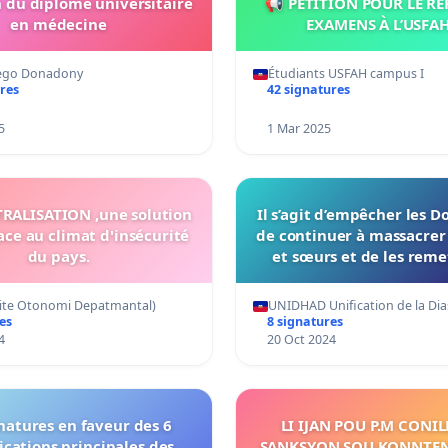
 du diplôme universitaire
📢 PÉTITION POUR LE RE
en médecine
EXAMENS À L’USFAH
Diego Donadony
Étudiants USFAH campus I
res
42 signatures
5
1 Mar 2025
RALISATION ,une solution
Il s’agit d’empêcher les 
face au climat d'insécurité
de continuer à massacrer 
du pays.
et sœurs et de les reme
place qui leur revi
te Otonomi Depatmantal)
UNIDHAD Unification de la Di
es
8 signatures
4
20 Oct 2024
natures en faveur des 6
LI IJAN POU P.M CONIL
cations principales des
SANKSYON SOU KONNTEN