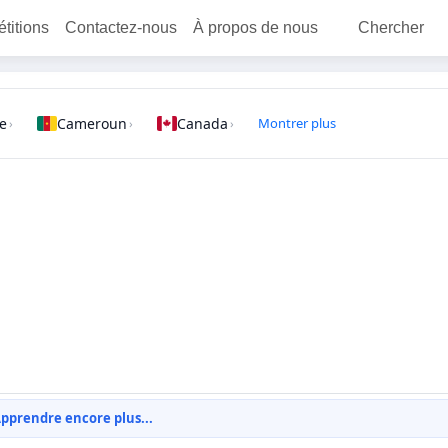
étitions
Contactez-nous
À propos de nous
Chercher
e
Cameroun
Canada
Montrer plus
›
›
›
pprendre encore plus...