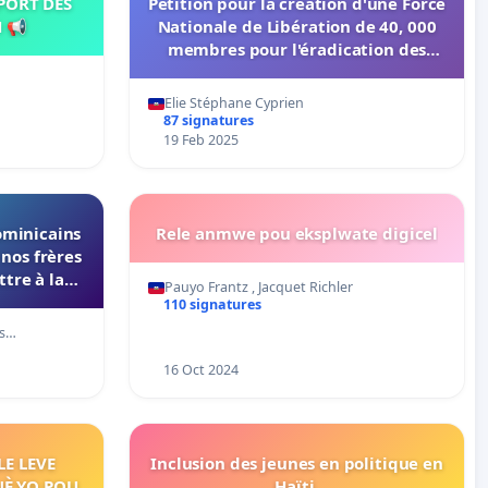
PORT DES
Pétition pour la création d'une Force
 📢
Nationale de Libération de 40, 000
membres pour l'éradication des
terroristes armés en Haïti
Elie Stéphane Cyprien
87 signatures
19 Feb 2025
Dominicains
Rele anmwe pou eksplwate digicel
nos frères
ttre à la
Pauyo Frantz , Jacquet Richler
ent.
110 signatures
as…
16 Oct 2024
LE LEVE
Inclusion des jeunes en politique en
È YO POU
Haïti.