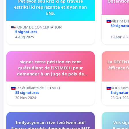
Petisyon sou kriz ki ap travèse
Obtention
estrikti ki reprezante etidyan nan
ENS.
Vilsaint 
59 signatu
FORUM DE CONCERTATION
5 signatures
4 Aug 2025
19 Apr 202
signer cette pétition en tant
La DECENT
qu’étudiant de l’ISTMECH pour
éfficace 
demander à un juge de paix de
dresser le procès-verbal de
l’installation d’une commission
Les étudiants de l'ISTMECH
KOD (Komi
provisoire,en attente la décision
85 signatures
8 signatur
formelle du MSPP
30 Nov 2024
23 Oct 202
Imilyasyon an rive twò lwen atò!
Vos sig
Nou pa vle solda dominiken nan MSS
Revendi