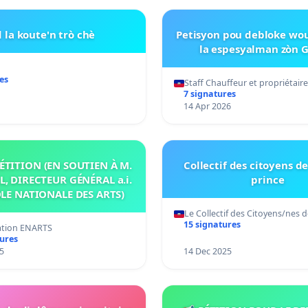
d la koute'n trò chè
Petisyon pou debloke wou
la espesyalman zòn 
es
Staff Chauffeur et propriétair
7 signatures
14 Apr 2026
ÉTITION (EN SOUTIEN À M.
Collectif des citoyens de
L, DIRECTEUR GÉNÉRAL a.i.
prince
OLE NATIONALE DES ARTS)
Le Collectif des Citoyens/nes 
15 signatures
ation ENARTS
tures
5
14 Dec 2025