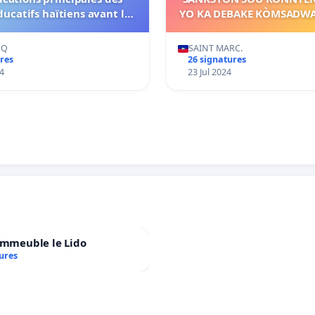
ucatifs haïtiens avant la
YO KA DEBAKE KÒMSADWA NAN WAF
ée scolaire 2024-2025
SENMAK LA.
HQ
SAINT MARC.
res
26 signatures
4
23 Jul 2024
immeuble le Lido
ures