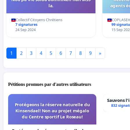
la.
agents éd
rentr
Collectif Citoyens Chrétiens
COPLASE
7 signatures
99 signatu
24 Sep 2024
15 Sep 202
1
2
3
4
5
6
7
8
9
»
Pétitions promues par d'autres utilisateurs
Sauvons l'
Protégeons la réserve naturelle du
832 signat
Kinsendael! Non au projet mégalo
du Centre sportif Le Roseau!