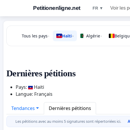
Petitionenligne.net
Voir les p
FR ▼
Tous les pays
Haïti
Algérie
Belgiqu
›
›
›
Dernières pétitions
Pays:
Haïti
Langue: Français
Tendances
Dernières pétitions
Les pétitions avec au moins 5 signatures sont répertoriées ici.
A