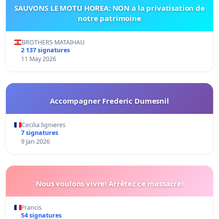
SAUVONS LE MOTU HOREA: NON a la privatisation de
notre patrimoine
BROTHERS MATAIHAU
2 137 signatures
11 May 2026
Accompagner Frederic Dumesnil
Cecilia lignieres
7 signatures
9 Jan 2026
Nous voulons vivre! Arrêtez ce massacre!
Francis
54 signatures