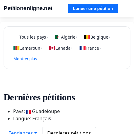
Petitionenligne.net
Lancer une pétition
Tous les pays
Algérie
Belgique
›
›
›
Cameroun
Canada
France
›
›
›
Montrer plus
Dernières pétitions
Pays:
Guadeloupe
Langue: Français
Tendances
Dernières pétitions