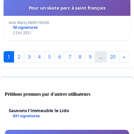
Pour un skate parc à saint françois
Anis Marty 0690139326
58 signatures
2 Oct 2021
1
2
3
4
5
6
7
8
9
...
20
»
Pétitions promues par d'autres utilisateurs
Sauvons l'immeuble le Lido
831 signatures