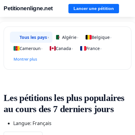
Petitionenligne.net
Lancer une pétition
Tous les pays
Algérie
Belgique
›
›
›
Cameroun
Canada
France
›
›
›
Montrer plus
Les pétitions les plus populaires
au cours des 7 derniers jours
Langue: Français