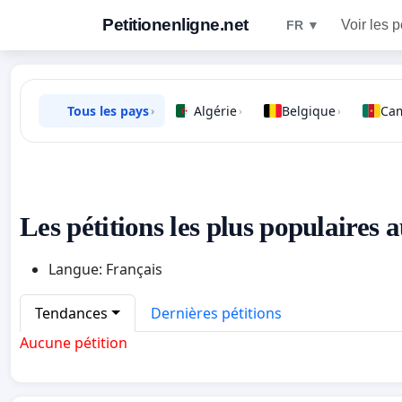
Petitionenligne.net
Voir les p
FR ▼
Tous les pays
Algérie
Belgique
Ca
›
›
›
Les pétitions les plus populaires 
Langue: Français
Tendances
Dernières pétitions
Aucune pétition