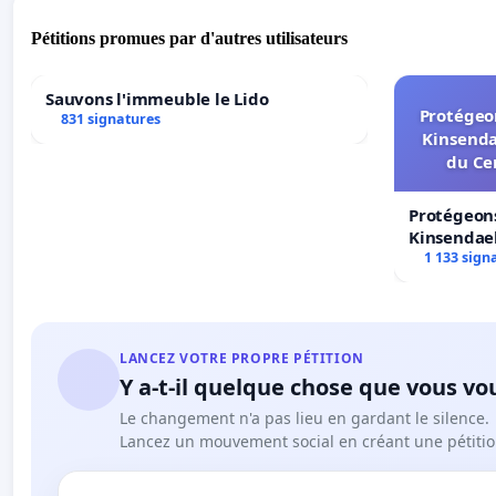
Pétitions promues par d'autres utilisateurs
Sauvons l'immeuble le Lido
Protégeon
831 signatures
Kinsenda
du Ce
Protégeons
Kinsendael
Centre spo
1 133 sign
LANCEZ VOTRE PROPRE PÉTITION
Y a-t-il quelque chose que vous vo
Le changement n'a pas lieu en gardant le silence.
Lancez un mouvement social en créant une pétitio