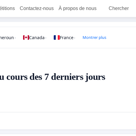
étitions
Contactez-nous
À propos de nous
Chercher
meroun
Canada
France
Montrer plus
›
›
›
au cours des 7 derniers jours