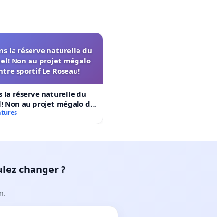
s la réserve naturelle du
el! Non au projet mégalo
ntre sportif Le Roseau!
 la réserve naturelle du
! Non au projet mégalo du
rtif Le Roseau!
atures
ulez changer ?
n.