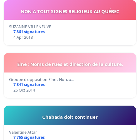
NON A TOUT SIGNES RELIGIEUX AU QUÉBEC
SUZANNE VILLENEUVE
7 861 signatures
4 Apr 2018
Elne : Noms de rues et direction de la culture.
Groupe d'opposition Elne : Horizo…
7 841 signatures
26 Oct 2014
Chabada doit continuer
Valentine Attar
7 765 signatures