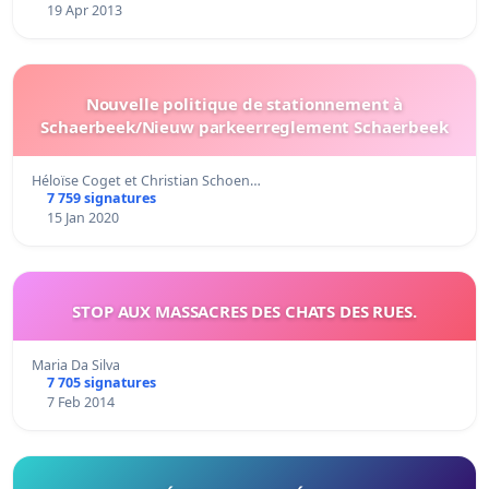
19 Apr 2013
Nouvelle politique de stationnement à
Schaerbeek/Nieuw parkeerreglement Schaerbeek
Héloïse Coget et Christian Schoen…
7 759 signatures
15 Jan 2020
STOP AUX MASSACRES DES CHATS DES RUES.
Maria Da Silva
7 705 signatures
7 Feb 2014