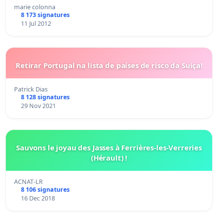
marie colonna
8 173 signatures
11 Jul 2012
Retirar Portugal na lista de países de risco da Suíça!
Patrick Dias
8 128 signatures
29 Nov 2021
Sauvons le joyau des Jasses à Ferrières-les-Verreries
(Hérault) !
ACNAT-LR
8 106 signatures
16 Dec 2018