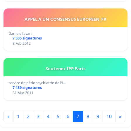
APPEL A UN CONSENSUS EUROPEEN_FR
Daniele favari
7 505 signatures
8 Feb 2012
Soutenez IPP Paris
service de pédopsychiatrie de l'I…
7 489 signatures
31 Mar 2011
«
1
2
3
4
5
6
7
8
9
10
»