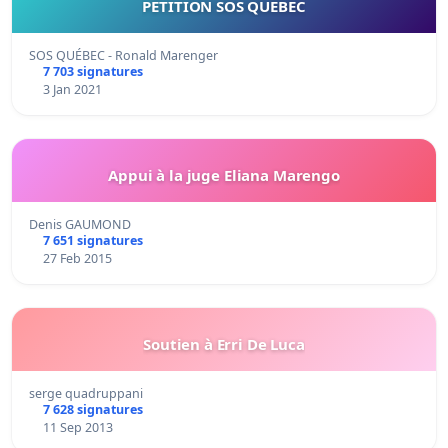
PÉTITION SOS QUÉBEC
SOS QUÉBEC - Ronald Marenger
7 703 signatures
3 Jan 2021
Appui à la juge Eliana Marengo
Denis GAUMOND
7 651 signatures
27 Feb 2015
Soutien à Erri De Luca
serge quadruppani
7 628 signatures
11 Sep 2013