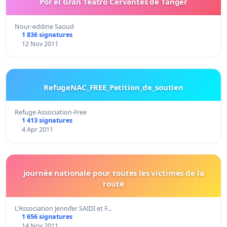
Por el Gran Teatro Cervantes de Tánger
Nour-eddine Saoud
1 836 signatures
12 Nov 2011
RefugeNAC_FREE_Petition_de_soutien
Refuge Association-Free
1 413 signatures
4 Apr 2011
journée nationale pour toutes les victimes de la
route
L'Association Jennifer SAIDI et F…
1 656 signatures
14 Nov 2011