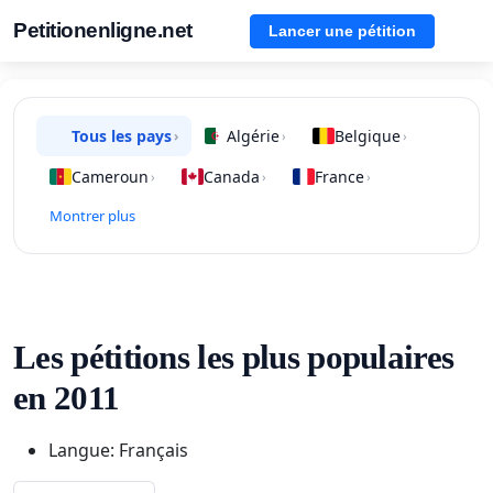
Petitionenligne.net
Lancer une pétition
Tous les pays
Algérie
Belgique
›
›
›
Cameroun
Canada
France
›
›
›
Montrer plus
Les pétitions les plus populaires
en 2011
Langue: Français