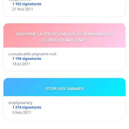
1 162 signatures
21 Nov 2011
SAUVONS LA POLYCLINIQUE DU MARMANDAIS
(CLINIQUE BAILLIS47)
c.nouals.aide soignante nuit
1 150 signatures
18 Jul 2011
STOP LGV SANARY
stoplgvsanary
1 214 signatures
3 Nov 2011