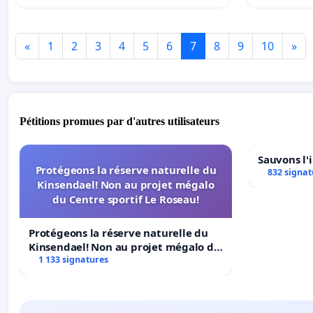
«
1
2
3
4
5
6
7
8
9
10
»
Pétitions promues par d'autres utilisateurs
Sauvons l'
Protégeons la réserve naturelle du
832 signat
Kinsendael! Non au projet mégalo
du Centre sportif Le Roseau!
Protégeons la réserve naturelle du
Kinsendael! Non au projet mégalo du
Centre sportif Le Roseau!
1 133 signatures