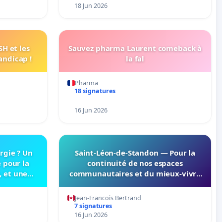
18 Jun 2026
H et les
Sauvez pharma Laurent comeback à
andicap !
la fal
Pharma
18 signatures
16 Jun 2026
rgie ? Un
Saint-Léon-de-Standon — Pour la
 pour la
continuité de nos espaces
, et une
communautaires et du mieux-vivre
s finances
ensemble
ses
Jean-Francois Bertrand
7 signatures
16 Jun 2026