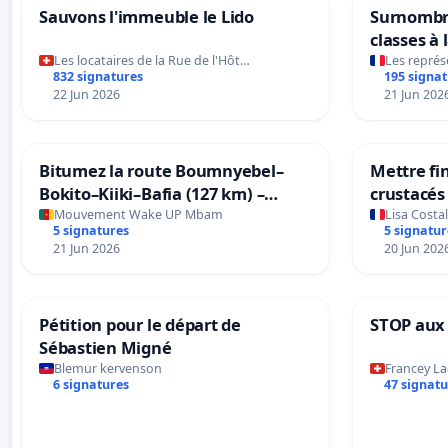
Sauvons l'immeuble le Lido
Surnombre
classes à
Les locataires de la Rue de l'Hôt…
Les représ
832 signatures
195 signa
22 Jun 2026
21 Jun 202
Bitumez la route Boumnyebel–
Mettre fi
Bokito–Kiiki–Bafia (127 km) –
crustacés
Finissons le « corridor de la honte
Mouvement Wake UP Mbam
Lisa Costa
5 signatures
5 signatur
21 Jun 2026
20 Jun 202
Pétition pour le départ de
STOP aux
Sébastien Migné
Blemur kervenson
Francey La
6 signatures
47 signatu