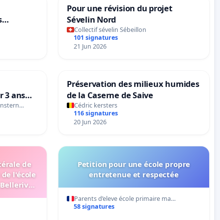
Pour une révision du projet
s
Sévelin Nord
ts
Collectif sévelin Sébeillon
101 signatures
iode
21 Jun 2026
de MANAGE
Préservation des milieux humides
ur 3 ans
de la Caserne de Saive
onstern…
Cédric kersters
116 signatures
20 Jun 2026
térale de
Petition pour une école propre
 de l'école
entretenue et respectée
Bellerive
.
Parents d’eleve école primaire ma…
58 signatures