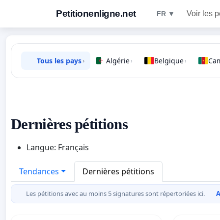
Petitionenligne.net
Voir les p
FR ▼
Tous les pays
Algérie
Belgique
Ca
›
›
›
Dernières pétitions
Langue: Français
Tendances
Dernières pétitions
Les pétitions avec au moins 5 signatures sont répertoriées ici.
A