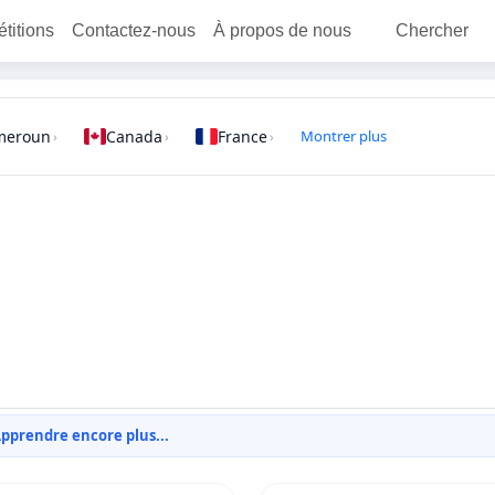
étitions
Contactez-nous
À propos de nous
Chercher
meroun
Canada
France
Montrer plus
›
›
›
pprendre encore plus...