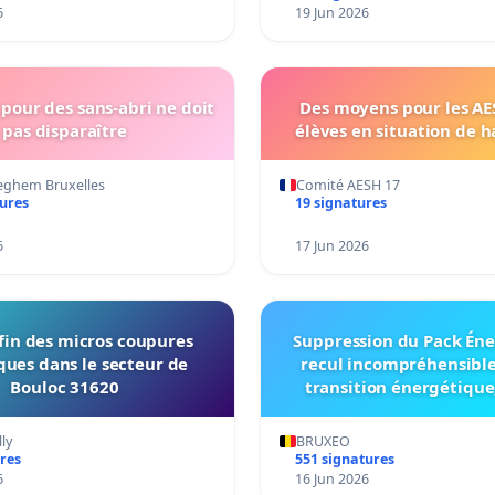
6
19 Jun 2026
pour des sans-abri ne doit
Des moyens pour les AES
pas disparaître
élèves en situation de h
eghem Bruxelles
Comité AESH 17
tures
19 signatures
6
17 Jun 2026
 fin des micros coupures
Suppression du Pack Éne
ques dans le secteur de
recul incompréhensible
Bouloc 31620
transition énergétique
nouvelle fragilisation de
des ASBL bruxelloi
ly
BRUXEO
res
551 signatures
6
16 Jun 2026