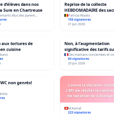
 d’élèves dans nos
Reprise de la collecte
 la Sure en Chartreuse
HEBDOMADAIRE des sac
poubelles mokas (déche
entants élus des parent…
Patricia Wasko
tures
159 signatures
résiduels) durant la pér
6
21 Jun 2026
estivale dans l'entité 
n aux tortures de
Non, à l’augmentation
 en cuisine
significative des tarifs s
des Conservatoires Vallée Sud
lbano
Des mamans concernées et c
es
84 signatures
Grand Paris
6
20 Jun 2026
 WC non genrés!
Contre la décision unila
L'EPI de résilier le contrat
etitia
de natation de Collonge-
res
pour nos enfants
M.Kemal
223 signatures