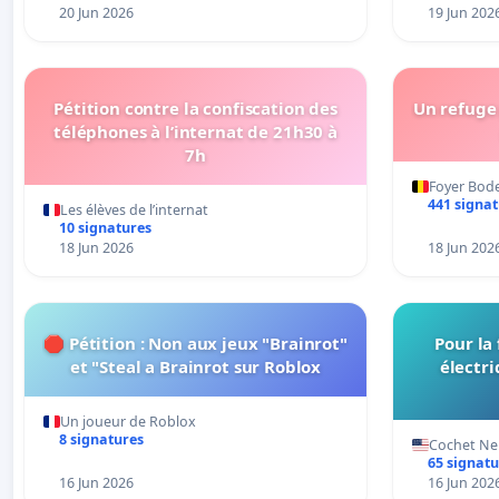
20 Jun 2026
19 Jun 202
Pétition contre la confiscation des
Un refuge 
téléphones à l’internat de 21h30 à
7h
Foyer Bod
441 signa
Les élèves de l’internat
10 signatures
18 Jun 2026
18 Jun 202
🛑 Pétition : Non aux jeux "Brainrot"
Pour la
et "Steal a Brainrot sur Roblox
électri
Un joueur de Roblox
8 signatures
Cochet Nel
65 signatu
16 Jun 2026
16 Jun 202