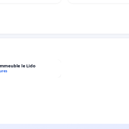
immeuble le Lido
ures