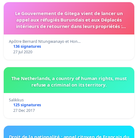
Le Gouvernement de Gitega vient de lancer un
appel aux réfugiés Burundais et aux Déplacés
intérieurs de retourner dans leurs propriétés :
Quelle réaction?
Apôtre Bernard Ntungwanayo et Hon…
136 signatures
27 Jul 2020
The Netherlands, a country of human rights, must
refuse a criminal on its territory.
Salikkus
125 signatures
27 Dec 2017
Droit de la nationalité : appel citoyen de Français du