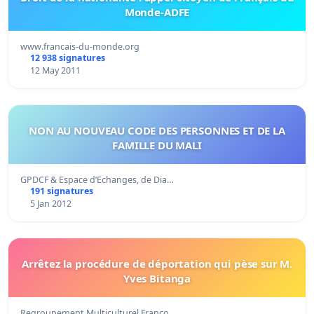
Monde-ADFE
www.francais-du-monde.org
12 938 signatures
12 May 2011
NON AU NOUVEAU CODE DES PERSONNES ET DE LA
FAMILLE DU MALI
GPDCF & Espace d’Echanges, de Dia…
191 signatures
5 Jan 2012
Arrêtez la procédure de déportation qui pèse sur M.
Yves Bitanga
Regroupement Multiculturel Franco…