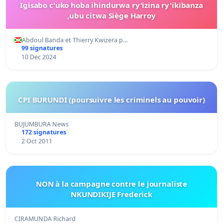
Igisabo c'uko hoba ihindurwa ry'izina ry'ikibanza
,ubu citwa Siège Harroy
Abdoul Banda et Thierry Kwizera p…
99 signatures
10 Dec 2024
CPI BURUNDI (poursuivre les criminels au pouvoir)
BUJUMBURA News
172 signatures
2 Oct 2011
NON à la campagne contre le journaliste
NKUNDIKIJE Frederick
CIRAMUNDA Richard