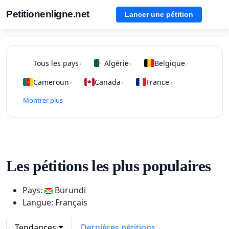
Petitionenligne.net
Lancer une pétition
Tous les pays
Algérie
Belgique
›
›
›
Cameroun
Canada
France
›
›
›
Montrer plus
Les pétitions les plus populaires
Pays:
Burundi
Langue: Français
Tendances
Dernières pétitions