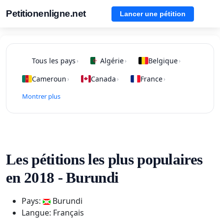
Petitionenligne.net
Lancer une pétition
Tous les pays
Algérie
Belgique
›
›
›
Cameroun
Canada
France
›
›
›
Montrer plus
Les pétitions les plus populaires
en 2018 - Burundi
Pays:
Burundi
Langue: Français