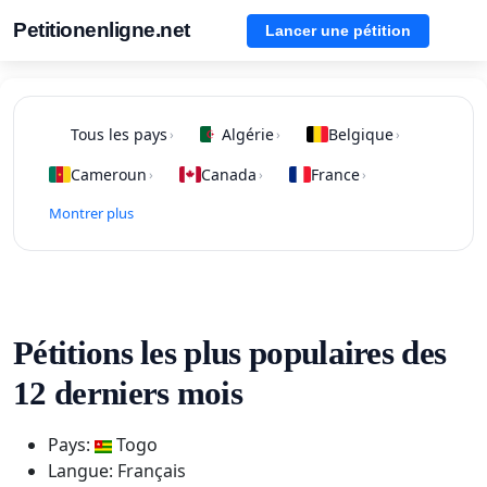
Petitionenligne.net
Lancer une pétition
Tous les pays
Algérie
Belgique
›
›
›
Cameroun
Canada
France
›
›
›
Montrer plus
Pétitions les plus populaires des
12 derniers mois
Pays:
Togo
Langue: Français