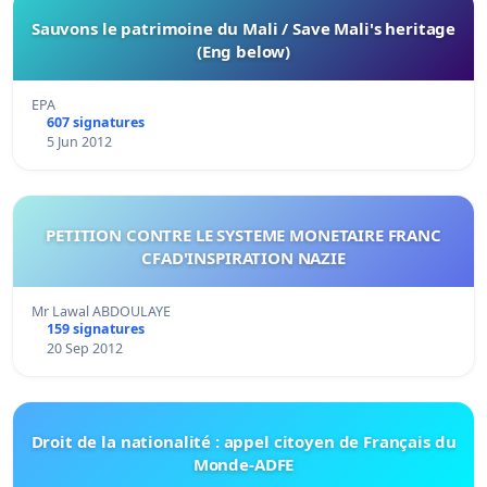
Sauvons le patrimoine du Mali / Save Mali's heritage
(Eng below)
EPA
607 signatures
5 Jun 2012
PETITION CONTRE LE SYSTEME MONETAIRE FRANC
CFAD'INSPIRATION NAZIE
Mr Lawal ABDOULAYE
159 signatures
20 Sep 2012
Droit de la nationalité : appel citoyen de Français du
Monde-ADFE