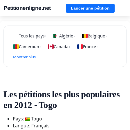
Petitionenligne.net
Lancer une pétition
Tous les pays
Algérie
Belgique
›
›
›
Cameroun
Canada
France
›
›
›
Montrer plus
Les pétitions les plus populaires
en 2012 - Togo
Pays:
Togo
Langue: Français