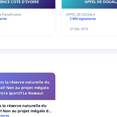
ENCE COTE D'IVOIRE
APPEL DE DOUAL
e Panafricaine
APPEL DE DOUALA
tures
2 004 signatures
31 Dec 2010
s la réserve naturelle du
el! Non au projet mégalo
ntre sportif Le Roseau!
 la réserve naturelle du
! Non au projet mégalo du
rtif Le Roseau!
atures