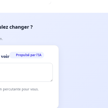
ulez changer ?
n.
Propulsé par l’IA
 voir
on percutante pour vous.