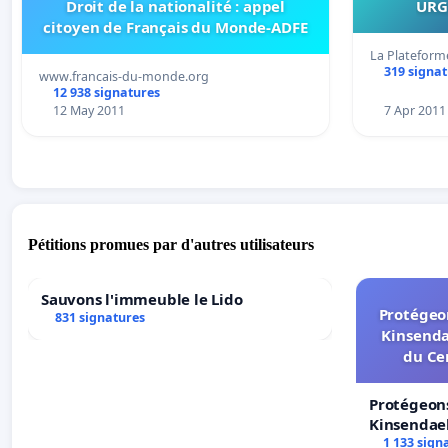
Droit de la nationalité : appel
URG
citoyen de Français du Monde-ADFE
La Plateform
319 signa
www.francais-du-monde.org
12 938 signatures
12 May 2011
7 Apr 2011
Pétitions promues par d'autres utilisateurs
Sauvons l'immeuble le Lido
Protégeon
831 signatures
Kinsenda
du Ce
Protégeons
Kinsendael
Centre spo
1 133 sign