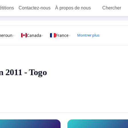
étitions
Contactez-nous
À propos de nous
Chercher
meroun
Canada
France
Montrer plus
›
›
›
en 2011 - Togo