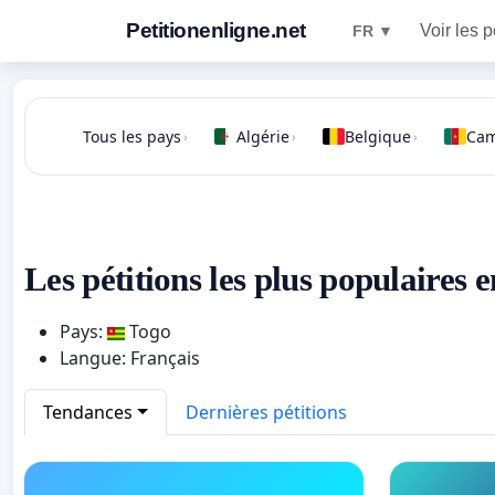
Petitionenligne.net
Voir les p
FR ▼
Tous les pays
Algérie
Belgique
Ca
›
›
›
Les pétitions les plus populaires 
Pays:
Togo
Langue: Français
Tendances
Dernières pétitions