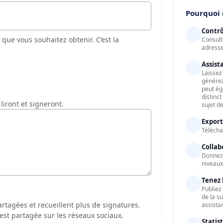
Pourquoi 
Contrô
que vous souhaitez obtenir. C’est la
Consult
adresse
Assist
Laissez 
générez
peut ég
distinc
liront et signeront.
sujet de
Export
Télécha
Collab
Donnez 
niveaux
Tenez 
Publiez
de la s
rtagées et recueillent plus de signatures.
assistan
e est partagée sur les réseaux sociaux.
Statis