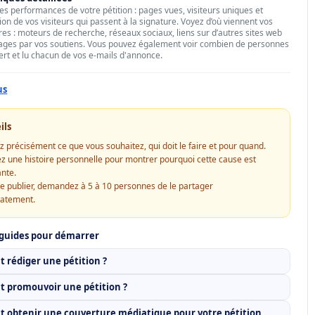
les performances de votre pétition : pages vues, visiteurs uniques et
ion de vos visiteurs qui passent à la signature. Voyez d’où viennent vos
res : moteurs de recherche, réseaux sociaux, liens sur d’autres sites web
ages par vos soutiens. Vous pouvez également voir combien de personnes
ert et lu chacun de vos e-mails d'annonce.
us
ils
z précisément ce que vous souhaitez, qui doit le faire et pour quand.
z une histoire personnelle pour montrer pourquoi cette cause est
nte.
e publier, demandez à 5 à 10 personnes de le partager
atement.
 guides pour démarrer
rédiger une pétition ?
 promouvoir une pétition ?
obtenir une couverture médiatique pour votre pétition