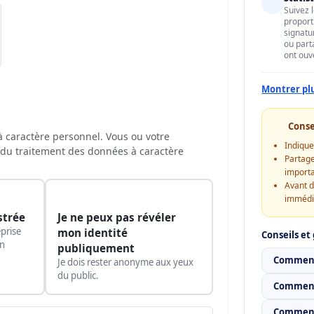
Suivez 
proport
signatu
ou part
ont ouv
Montrer pl
Conse
 à caractère personnel. Vous ou votre
Indique
du traitement des données à caractère
Partage
importa
Avant d
immédi
strée
Je ne peux pas révéler
prise
mon identité
Conseils et
on
publiquement
Comment 
Je dois rester anonyme aux yeux
du public.
Comment
Comment 