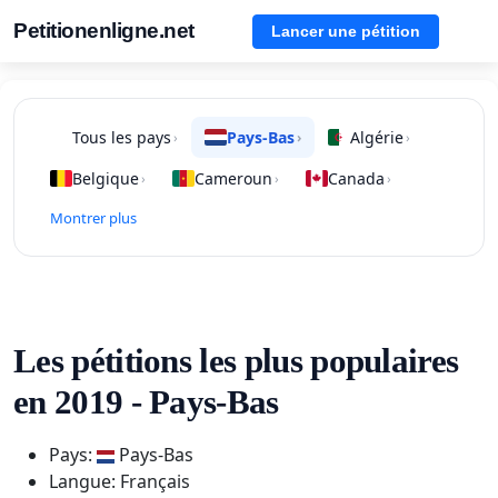
Petitionenligne.net
Lancer une pétition
Tous les pays
Pays-Bas
Algérie
›
›
›
Belgique
Cameroun
Canada
›
›
›
Montrer plus
Les pétitions les plus populaires
en 2019 - Pays-Bas
Pays:
Pays-Bas
Langue: Français