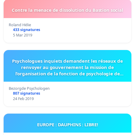
Contre la menace de dissolution du Bastion social
Roland Hélie
433 signatures
5 Mar 2019
Psychologues inquiets demandent les réseaux de
renvoyer au gouvernement la mission de
l’organisation de la fonction de psychologie de
première ligne.
Bezorgde Psychologen
807 signatures
24 Feb 2019
EUROPE : DAUPHINS : LIBRE!