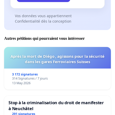
INTERNATIONALES AUXQUELLES L'ÉTAT EST SOUMIS
(UE, OTAN)
Vos données vous appartiennent
Voici les chefs d'accusations pour lesquels nous
Confidentialité dès la conception
demandons une ouverture d'enquête et une
condamnation envers l’État français:
Autres pétitions qui pourraient vous intéresser
CRIMES:
- avec usage de la force,
Après la mort de Diégo , agissons pour la sécurité
- contre la propriété (monétaire, immobilière,
dans les gares Ferroviaires Suisses
mobilière),
3 172 signatures
- contre l'ordre public (police et armée), - contre l'état
314 Signatures / 7 jours
13 May 2026
(évasion fiscale, haute-trahison),
- contre la justice (injustice, ralentissement de
procédures, entrave, parjure),
Stop à la criminalisation du droit de manifester
à Neuchâtel
- crimes non-faits (sans aucun dommage reconnu,
291 signatures