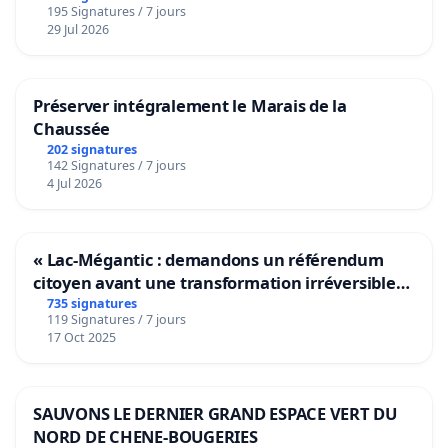
complot, tentative, incitation)
195 Signatures / 7 jours
29 Jul 2026
- Utilisation abusive et frauduleuse du terme
"démocratie" dans une oligarchie confirmée
Préserver intégralement le Marais de la
- Utilisation abusive des services et administrations
Chaussée
publiques à des fins lobbyistes
202 signatures
142 Signatures / 7 jours
- Corruption active et présumée
4 Jul 2026
- Non assistance en personne en danger, Mise en
danger délibérée de la vie d’autrui
« Lac-Mégantic : demandons un référendum
- Faux et usage de faux (complicité médiatique)
citoyen avant une transformation irréversible
de notre territoire »
735 signatures
- Abus de confiance et de biens sociaux - Haute trahison
119 Signatures / 7 jours
17 Oct 2025
aggravée envers la souveraineté et la nation
- Tentative d'escroquerie - Escroquerie en bande
organisée (loi Rothschild de 1973, Traités de Maastricht
SAUVONS LE DERNIER GRAND ESPACE VERT DU
et Lisbonne)
NORD DE CHENE-BOUGERIES