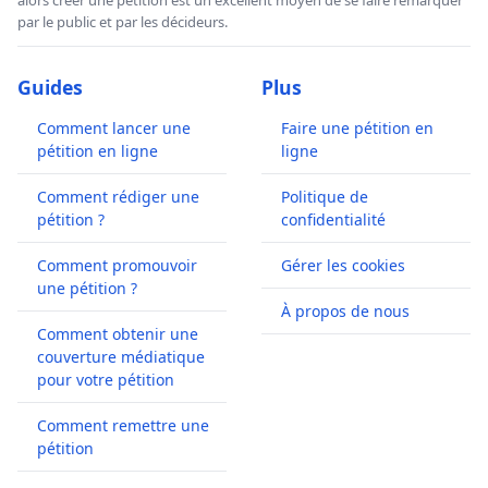
par le public et par les décideurs.
- Crimes de guerres (Syrie, Lybie, Mali, etc...)
- Crimes d'agression (Invasion et attaque d'autres états
Guides
Plus
par les forces militaires, bombardements, Mise à
disposition de son territoire afin qu'il soit utilisé par 1
Comment lancer une
Faire une pétition en
autre état pour perpétrer un acte d'agression contre un
pétition en ligne
ligne
tiers... OTAN-USA)
Comment rédiger une
Politique de
- Tortures - Disparitions forcées - Crimes contre la paix -
pétition ?
confidentialité
Crimes de guerre
Comment promouvoir
Gérer les cookies
- Utilisation frauduleuse de l'armée française et services
une pétition ?
À propos de nous
de police a des fins lobbyistes et/ou personnelles, aux
Comment obtenir une
frais des contribuables
couverture médiatique
pour votre pétition
- Crime d'intelligence avec une puissance étrangère,
que l'article 411-5 du Code Pénal :
Le fait d'entretenir des
Comment remettre une
intelligences avec une puissance étrangère, avec une
pétition
entreprise ou organisation étrangère ou sous contrôle