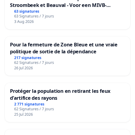
Stroombeek et Beauval - Voor een MIVB-
- Négationnisme (non reconnaissance de ces crimes)
bediening van de wijken Strombeek en Het
63 signatures
63 Signatures / 7 jours
Voor
- Association de malfaiteurs en relation avec des
3 Aug 2026
entreprises terroristes (Betar, LDJ, OTAN, ONU, UE, USA,
soutien et financement de Daesh/Etat islamique, de
terroristes "modérés Al-Nosra"...), mise en danger de la
Pour la fermeture de Zone Bleue et une vraie
vie d’autrui concernant l’immigration, sans contrôle des
politique de sortie de la dépendance
frontières ouvrant la porte au terrorisme, aucune
217 signatures
62 Signatures / 7 jours
mesure de précaution sanitaire (mise en quarantaine :
26 Jul 2026
gale, tuberculose, choléra, etc…)
- Harcèlement criminel (traque), surveillance abusive
Protéger la population en retirant les feux
des citoyens
d’artifice des rayons
- Empoisonnement volontaire et non respect du
2 771 signatures
62 Signatures / 7 jours
principe de précaution concernant les OGM, les
25 Jul 2026
pesticides, les vaccins, les chemtrails (géo-ingénierie).
- Non respect des lois, conflits d'intérêts et non