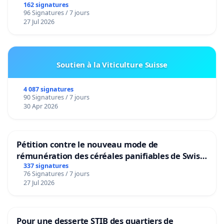
162 signatures
- Complicité et recel - Négligence intentionnelle et
96 Signatures / 7 jours
27 Jul 2026
aggravée - Détournement de fonds
- Vol, racket, extorsion de fonds (imposition et taxes
pour une dette illégitime)
Soutien à la Viticulture Suisse
- Faute de gestion financière- Fraude fiscale et évasion
fiscale
4 087 signatures
90 Signatures / 7 jours
30 Apr 2026
- Conflit d'intérêt par trafic d'influence et prise illégale
d'intérêt, (Népotisme, favoritisme, pots-de-vin, recours
aux prête-nom) - Abus de pouvoir (lois liberticides et
Pétition contre le nouveau mode de
anticonstitutionnelles) - Non respect de la séparation
rémunération des céréales panifiables de Swiss
des pouvoirs
granum basé sur la teneur en protéines
337 signatures
76 Signatures / 7 jours
- Homicide volontaire et involontaire non prémédité,
27 Jul 2026
meurtres
- Viol, viol en réunion, pédophilie et protection
volontaire des criminels du gouvernement
Pour une desserte STIB des quartiers de