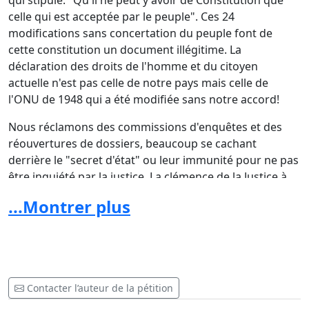
qui stipule: "Qu'il ne peut y avoir de Constitution que
celle qui est acceptée par le peuple". Ces 24
modifications sans concertation du peuple font de
cette constitution un document illégitime. La
déclaration des droits de l'homme et du citoyen
actuelle n'est pas celle de notre pays mais celle de
l'ONU de 1948 qui a été modifiée sans notre accord!
Nous réclamons des commissions d'enquêtes et des
réouvertures de dossiers, beaucoup se cachant
derrière le "secret d'état" ou leur immunité pour ne pas
être inquiété par la justice. La clémence de la Justice à
leur égard a assez durée. Le peule français réclame que
...Montrer plus
justice soit faite! Et pour cela, nous réclamons la
DESTITUTION IMMÉDIATE DU GOUVERNEMENT AU
COMPLET (assemblée et sénat).
Sans réponse et intervention de l'armée sur
demande du peuple, L’armée française se rendra
Contacter l’auteur de la pétition
coupable de haute trahison envers la nation auprès