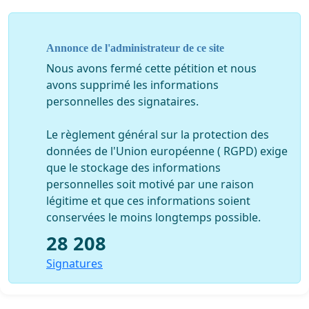
de « La Cour internationale de justice (CIJ), siégeant
à La Haye (Pays-Bas) établie par l'article 92 de la
Charte des Nations unies .
Annonce de l'administrateur de ce site
Nous avons fermé cette pétition et nous
RAPPEL :
avons supprimé les informations
Article R. 434-5 – Obéissance :
I. - Le policier ou le
personnelles des signataires.
gendarme exécute loyalement et fidèlement les instructions
et obéit de même aux ordres qu’il reçoit de l’autorité investie
Le règlement général sur la protection des
du pouvoir hiérarchique
, sauf dans le cas où l’ordre
données de l'Union européenne ( RGPD) exige
donné est manifestement illégal et de nature à
que le stockage des informations
compromettre gravement un intérêt public.
personnelles soit motivé par une raison
légitime et que ces informations soient
En effet, l'état de prévarication est un «grave
conservées le moins longtemps possible.
manquement d'un fonctionnaire aux devoirs de sa
28 208
charge.», prévu et réprimé par les articles 223-6 et 223-7
du Code pénal :
Signatures
➢
Art 223-6 du Code Pénal
: « Quiconque pouvant
empêcher par son action immédiate, sans risque pour