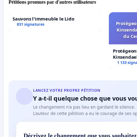
Pétitions promues par d'autres utilisateurs
Sauvons l'immeuble le Lido
Protégeon
831 signatures
Kinsenda
du Ce
Protégeons
Kinsendael
Centre spo
1 133 sign
LANCEZ VOTRE PROPRE PÉTITION
Y a-t-il quelque chose que vous vo
Le changement n'a pas lieu en gardant le silence.
L'auteur de cette pétition a eu le courage de ses o
Décrivez le changement que vous souhaitez