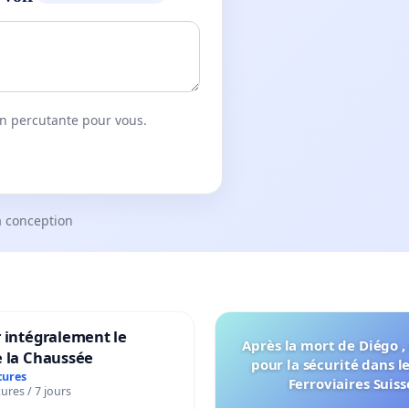
on percutante pour vous.
a conception
 intégralement le
Après la mort de Diégo ,
e la Chaussée
pour la sécurité dans l
tures
Ferroviaires Suiss
ures / 7 jours