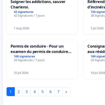
Soigner les addictions, sauver
Référendu
Charleroi.
d'incinér
42 signatures
726 signa
42 Signatures / 7 jours
38 Signatu
1 Aug 2026
5 Jul 2026
Permis de conduire - Pour un
Consignac
examen du permis de conduire
aux rési
accessible dans plusieurs langues
169 signatures
169 signa
29 Signatures / 7 jours
29 Signatu
à Bruxelles
25 Jul 2026
18 Jul 202
1
2
3
4
5
6
7
»