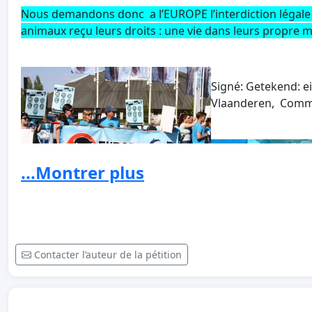
Nous demandons donc a l’EUROPE l’interdiction légale 
animaux reçu leurs droits : une vie dans leurs propre mi
Signé: Getekend: e
Vlaanderen, Com
...Montrer plus
Contacter l’auteur de la pétition