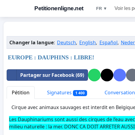
Petitionenligne.net
Voir les p
FR ▼
Changer la langue
:
Deutsch
,
English
,
Español
,
Neder
EUROPE : DAUPHINS : LIBRE!
Partager sur Facebook (69)
Pétition
Signatures
Conversation
1 400
Cirque avec animaux sauvages est interdit en Belgiqu
Les Dauphinariums sont aussi des cirques de l’eau avec
milieu naturelle : la mer. DONC CA DOIT ARRETER AUSSI 