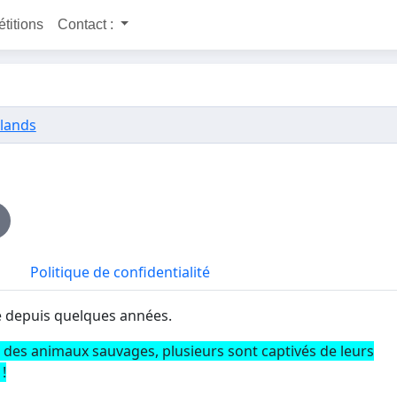
étitions
Contact :
lands
Politique de confidentialité
e depuis quelques années.
 des animaux sauvages, plusieurs sont captivés de leurs
!