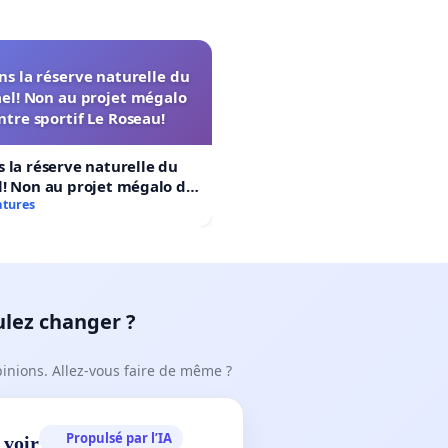
s la réserve naturelle du
el! Non au projet mégalo
ntre sportif Le Roseau!
 la réserve naturelle du
! Non au projet mégalo du
rtif Le Roseau!
atures
ulez changer ?
pinions. Allez-vous faire de même ?
Propulsé par l’IA
 voir