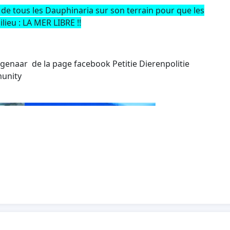
de tous les Dauphinaria sur son terrain pour que les
lieu : LA MER LIBRE !!
igenaar de la page facebook Petitie Dierenpolitie
munity
les pho
tos
disent tous: