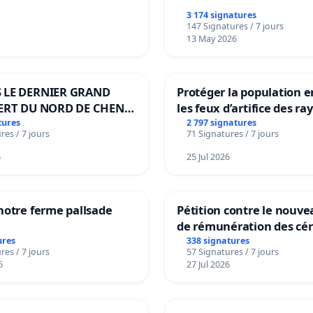
3 174 signatures
147 Signatures / 7 jours
13 May 2026
 LE DERNIER GRAND
Protéger la population e
ERT DU NORD DE CHENE-
les feux d’artifice des ra
ES
tures
2 797 signatures
res / 7 jours
71 Signatures / 7 jours
6
25 Jul 2026
notre ferme pallsade
Pétition contre le nouv
de rémunération des cér
panifiables de Swiss gr
ures
338 signatures
res / 7 jours
57 Signatures / 7 jours
sur la teneur en protéin
6
27 Jul 2026