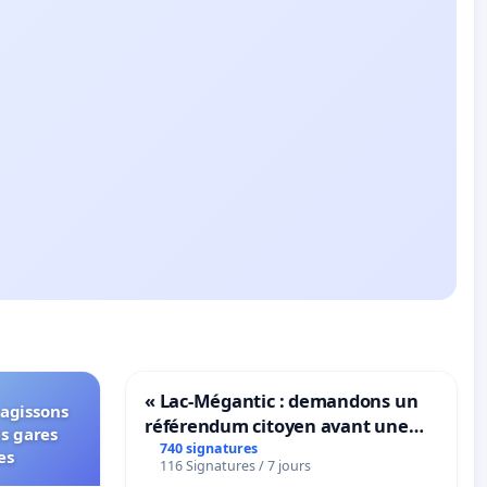
« Lac-Mégantic : demandons un
 agissons
référendum citoyen avant une
es gares
transformation irréversible de
740 signatures
es
116 Signatures / 7 jours
notre territoire »