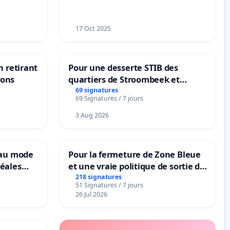
17 Oct 2025
n retirant
Pour une desserte STIB des
yons
quartiers de Stroombeek et
Beauval - Voor een MIVB-
69 signatures
69 Signatures / 7 jours
bediening van de wijken
Strombeek en Het Voor
3 Aug 2026
eau mode
Pour la fermeture de Zone Bleue
éales
et une vraie politique de sortie de
anum basé
la dépendance
218 signatures
51 Signatures / 7 jours
es
26 Jul 2026