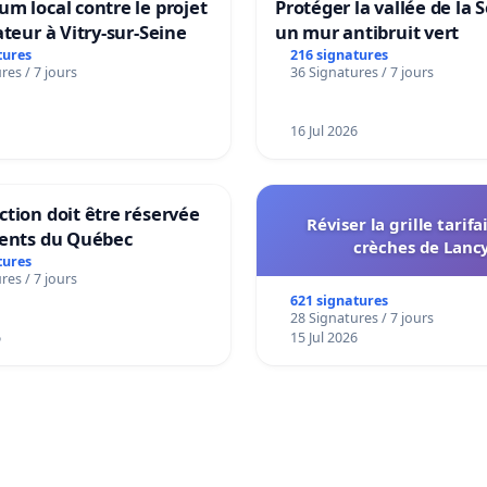
m local contre le projet
Protéger la vallée de la 
ateur à Vitry-sur-Seine
un mur antibruit vert
tures
216 signatures
res / 7 jours
36 Signatures / 7 jours
16 Jul 2026
tion doit être réservée
Réviser la grille tarifa
dents du Québec
crèches de Lanc
tures
res / 7 jours
621 signatures
28 Signatures / 7 jours
6
15 Jul 2026