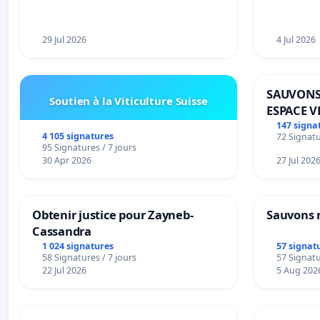
29 Jul 2026
4 Jul 2026
SAUVONS
Soutien à la Viticulture Suisse
ESPACE V
BOUGERI
147 signa
4 105 signatures
72 Signatu
95 Signatures / 7 jours
30 Apr 2026
27 Jul 202
Obtenir justice pour Zayneb-
Sauvons 
Cassandra
1 024 signatures
57 signat
58 Signatures / 7 jours
57 Signatu
22 Jul 2026
5 Aug 202