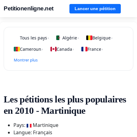
Petitionenligne.net
Lancer une pétition
Tous les pays
Algérie
Belgique
›
›
›
Cameroun
Canada
France
›
›
›
Montrer plus
Les pétitions les plus populaires
en 2010 - Martinique
Pays:
Martinique
Langue: Français