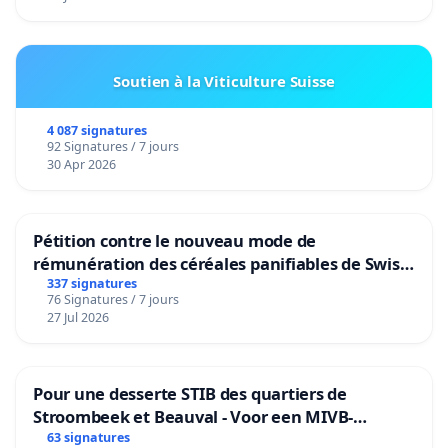
Soutien à la Viticulture Suisse
4 087 signatures
92 Signatures / 7 jours
30 Apr 2026
Pétition contre le nouveau mode de
rémunération des céréales panifiables de Swiss
granum basé sur la teneur en protéines
337 signatures
76 Signatures / 7 jours
27 Jul 2026
Pour une desserte STIB des quartiers de
Stroombeek et Beauval - Voor een MIVB-
bediening van de wijken Strombeek en Het
63 signatures