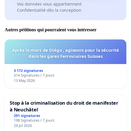
Vos données vous appartiennent
de redresser la barre
Confidentialité dès la conception
de redonner confiance aux joueurs
Autres pétitions qui pourraient vous intéresser
d'utiliser les joueurs à leurs vrais postes
d'utiliser des joueurs capables d'apporter un plus offensivement,
Après la mort de Diégo , agissons pour la sécurité
pas uniquement des joueurs défensifs
dans les gares Ferroviaires Suisses
de demander à ses joueurs de prendre des risques
3 172 signatures
d'aller chercher les résultats par le jeu
314 Signatures / 7 jours
13 May 2026
Le Club a besoin de prendre les décisions qui
Stop à la criminalisation du droit de manifester
s'imposent
à Neuchâtel
291 signatures
pour ne pas laisser notre club mourir, il faut que cela
198 Signatures / 7 jours
change !
29 Jul 2026