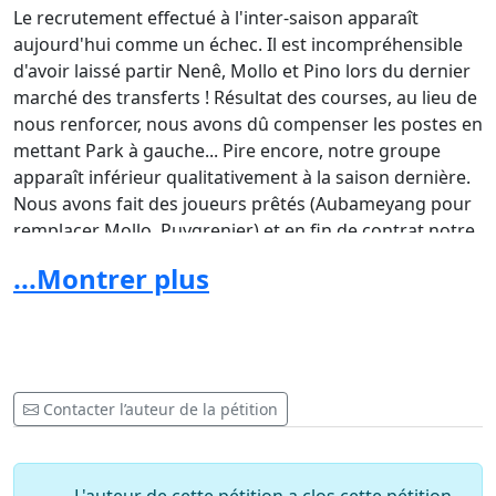
Le recrutement effectué à l'inter-saison apparaît
aujourd'hui comme un échec. Il est incompréhensible
d'avoir laissé partir Nenê, Mollo et Pino lors du dernier
marché des transferts ! Résultat des courses, au lieu de
nous renforcer, nous avons dû compenser les postes en
mettant Park à gauche... Pire encore, notre groupe
apparaît inférieur qualitativement à la saison dernière.
Nous avons fait des joueurs prêtés (Aubameyang pour
remplacer Mollo, Puygrenier) et en fin de contrat notre
priorité !
...Montrer plus
LE JEU ET LES RESULTATS
Les prestations réalisées par l'équipe depuis le début de
saison sont tout simplement une insulte envers le
football et envers les supporters. Chaque week-end
Contacter l’auteur de la pétition
nous avons espoir que le prochain match soit meilleur
et...
C'est
toujours le même scénario.