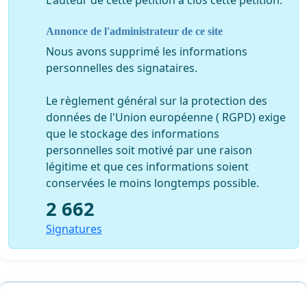
Les joueurs semblent perdus sur le terrain, ils semblent
L'auteur de cette pétition a clos cette pétition.
ne pas savoir quoi faire du ballon et le lancent
Annonce de l'administrateur de ce site
systématiquement devant.
L'équipe ne sait jouer uniquement qu'en contre et est
Nous avons supprimé les informations
incapable de produire du jeu. Par conséquent, il est
personnelles des signataires.
évident que si cela peut-être acceptable à l'extérieur, à
domicile cela nous pénalise contre des équipes qui sont
Le règlement général sur la protection des
à notre portée (Arles, Valenciennes, Nice...) et contre
données de l'Union européenne ( RGPD) exige
lesquelles nous nous devons d'imposer notre jeu...
que le stockage des informations
L'ASM n'est pas le club ayant le moins de moyens et
personnelles soit motivé par une raison
pourtant nous sommes l'équipe qui pratique un des
légitime et que ces informations soient
plus mauvais jeu de L1.
conservées le moins longtemps possible.
Cela ne date pas d'aujourd'hui, la saison dernière, les
2 662
prestations de Nene, Park et Ruffier étaient « l'arbre qui
Signatures
cachait la forêt...défrichée ».
Aujourd'hui , sans Nene et avec un Park qui ne joue plus
à son poste, la pauvreté abyssale de notre jeu apparait
au grand jour.
Il ne faut donc pas s'étonner du mécontentement des