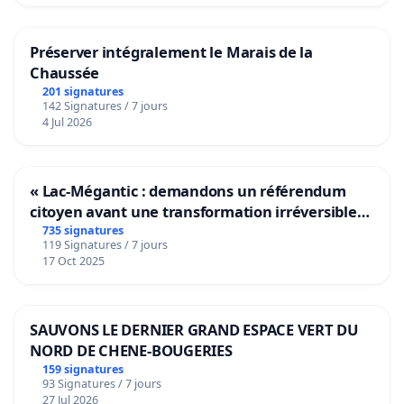
Signez la pétition !
Préserver intégralement le Marais de la
Chaussée
Y.PERREY
201 signatures
142 Signatures / 7 jours
4 Jul 2026
« Lac-Mégantic : demandons un référendum
citoyen avant une transformation irréversible
de notre territoire »
735 signatures
119 Signatures / 7 jours
17 Oct 2025
SAUVONS LE DERNIER GRAND ESPACE VERT DU
NORD DE CHENE-BOUGERIES
159 signatures
93 Signatures / 7 jours
27 Jul 2026