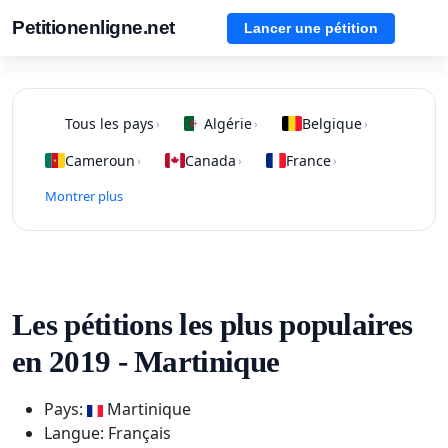
Petitionenligne.net
Lancer une pétition
Tous les pays
Algérie
Belgique
›
›
›
Cameroun
Canada
France
›
›
›
Montrer plus
Les pétitions les plus populaires
en 2019 - Martinique
Pays:
Martinique
Langue: Français