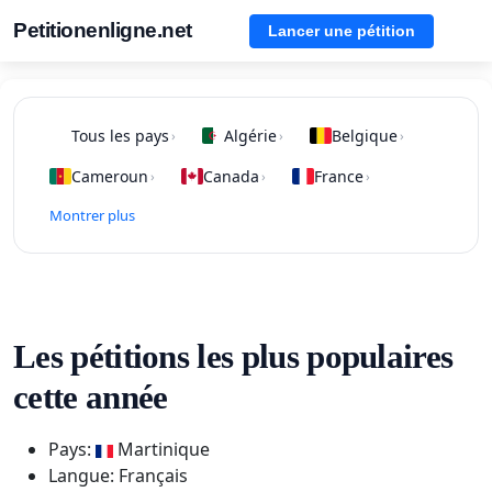
Petitionenligne.net
Lancer une pétition
Tous les pays
Algérie
Belgique
›
›
›
Cameroun
Canada
France
›
›
›
Montrer plus
Les pétitions les plus populaires
cette année
Pays:
Martinique
Langue: Français