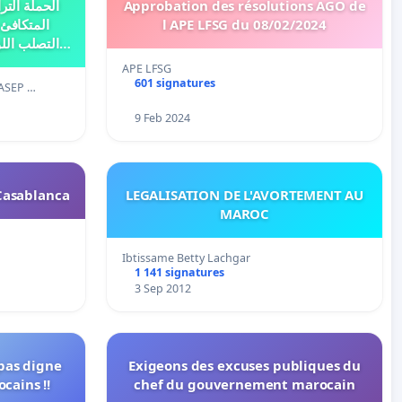
الحملة التر
Approbation des résolutions AGO de
المتكافئ
l APE LFSG du 08/02/2024
التصلب الل
APE LFSG
601 signatures
ASEP …
9 Feb 2024
Casablanca
LEGALISATION DE L'AVORTEMENT AU
MAROC
Ibtissame Betty Lachgar
1 141 signatures
3 Sep 2012
pas digne
Exigeons des excuses publiques du
cains !!
chef du gouvernement marocain