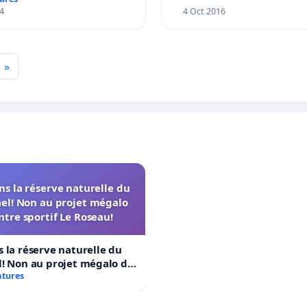
4
4 Oct 2016
»
s la réserve naturelle du
el! Non au projet mégalo
ntre sportif Le Roseau!
 la réserve naturelle du
! Non au projet mégalo du
rtif Le Roseau!
atures