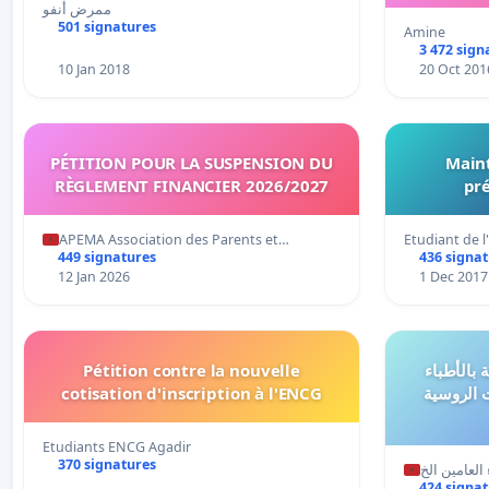
ممرض أنفو
501 signatures
Amine
3 472 sign
10 Jan 2018
20 Oct 201
PÉTITION POUR LA SUSPENSION DU
Maint
RÈGLEMENT FINANCIER 2026/2027
pré
APEMA Association des Parents et…
Etudiant de 
449 signatures
436 signa
12 Jan 2026
1 Dec 2017
Pétition contre la nouvelle
بالأطباء
cotisation d'inscription à l'ENCG
 الروسية
Etudiants ENCG Agadir
370 signatures
424 signa