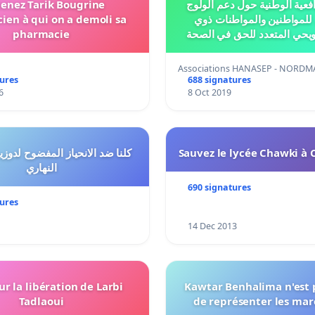
enez Tarik Bougrine
افعية الوطنية حول دعم الولوج
en à qui on a demoli sa
 للمواطنين والمواطنات ذوي
pharmacie
ويحي المتعدد للحق في الصحة
بالمغرب
Associations HANASEP - NORDM
tures
688 signatures
6
8 Oct 2019
كلنا ضد الانحياز المفضوح لدوز
Sauvez le lycée Chawki à 
النهاري
690 signatures
tures
14 Dec 2013
ur la libération de Larbi
Kawtar Benhalima n'est 
Tadlaoui
de représenter les maro