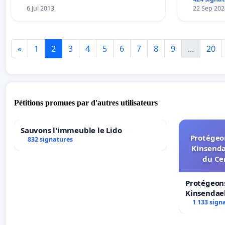
6 Jul 2013
22 Sep 202
«
1
2
3
4
5
6
7
8
9
...
20
Pétitions promues par d'autres utilisateurs
Sauvons l'immeuble le Lido
Protégeon
832 signatures
Kinsenda
du Ce
Protégeons
Kinsendael
Centre spo
1 133 sign