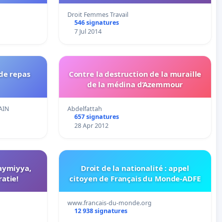
Droit Femmes Travail
546 signatures
7 Jul 2014
de repas
Contre la destruction de la muraille
de la médina d’Azemmour
CAIN
Abdelfattah
657 signatures
28 Apr 2012
Taymiyya,
Droit de la nationalité : appel
atie!
citoyen de Français du Monde-ADFE
www.francais-du-monde.org
12 938 signatures