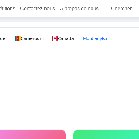
étitions
Contactez-nous
À propos de nous
Chercher
que
Cameroun
Canada
Montrer plus
›
›
›