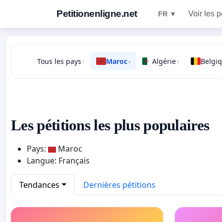
Petitionenligne.net
Voir les p
FR ▼
Tous les pays
Maroc
Algérie
Belgi
›
›
›
Les pétitions les plus populaires
Pays:
Maroc
Langue: Français
Tendances
Dernières pétitions