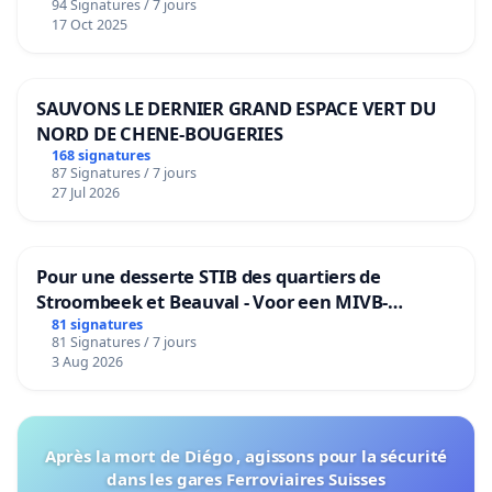
94 Signatures / 7 jours
17 Oct 2025
SAUVONS LE DERNIER GRAND ESPACE VERT DU
NORD DE CHENE-BOUGERIES
168 signatures
87 Signatures / 7 jours
27 Jul 2026
Pour une desserte STIB des quartiers de
Stroombeek et Beauval - Voor een MIVB-
bediening van de wijken Strombeek en Het
81 signatures
81 Signatures / 7 jours
Voor
3 Aug 2026
Après la mort de Diégo , agissons pour la sécurité
dans les gares Ferroviaires Suisses