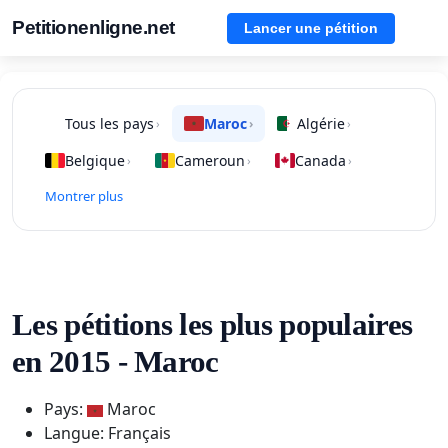
Petitionenligne.net
Lancer une pétition
Tous les pays
Maroc
Algérie
›
›
›
Belgique
Cameroun
Canada
›
›
›
Montrer plus
Les pétitions les plus populaires
en 2015 - Maroc
Pays:
Maroc
Langue: Français