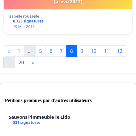
(prévu 2017)
isabelle rousselle
8 723 signatures
19 Mar 2016
«
1
...
5
6
7
8
9
10
11
12
...
20
»
Pétitions promues par d'autres utilisateurs
Sauvons l'immeuble le Lido
831 signatures