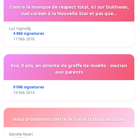
Contre le manque de respect total, ici sur Dukhwan,
sud-coréen à la Nouvelle Star et pas que...
Luc Vignolly
4 866 signatures
17 Feb 2016
Eva, 8 ans, en attente de greffe de moëlle - soutien
aux parents
9 096 signatures
19 Feb 2014
Nous protestons contre le traité transatlantique.
daniele favari