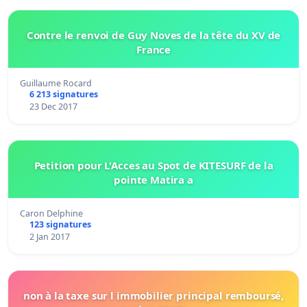
Contre le renvoi de Guy Noves de la tête du XV de
France
Guillaume Rocard
6 213 signatures
23 Dec 2017
Petition pour L'Acces au Spot de KITESURF de la
pointe Matira a
Caron Delphine
123 signatures
2 Jan 2017
non à la taxe sur l immobilier principal remboursé,