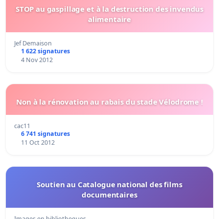
STOP au gaspillage et à la destruction des invendus
alimentaire
Jef Demaison
1 622 signatures
4 Nov 2012
Non à la rénovation au rabais du stade Vélodrome !
cac11
6 741 signatures
11 Oct 2012
Soutien au Catalogue national des films
documentaires
Images en bibliotheques