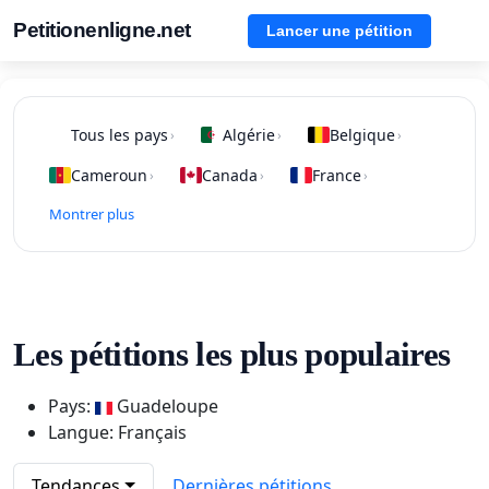
Petitionenligne.net
Lancer une pétition
Tous les pays
Algérie
Belgique
›
›
›
Cameroun
Canada
France
›
›
›
Montrer plus
Les pétitions les plus populaires
Pays:
Guadeloupe
Langue: Français
Tendances
Dernières pétitions