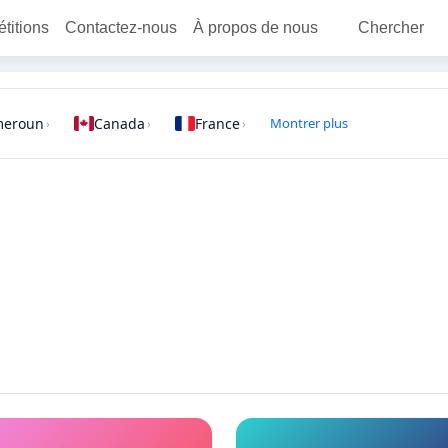
étitions
Contactez-nous
À propos de nous
Chercher
meroun
Canada
France
Montrer plus
›
›
›