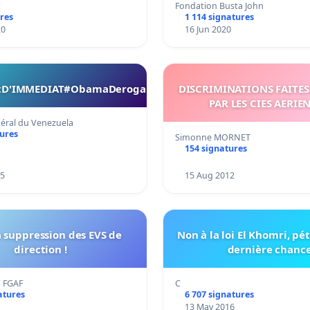
t
Fondation Busta John
res
1 114 signatures
20
16 Jun 2020
D'IMMEDIAT#ObamaDerogaElDecretoYA
DISCRIMINATIONS FAITE
PAR LES CIES AERIE
éral du Venezuela
tures
Simonne MORNET
154 signatures
15
15 Aug 2012
a suppression des EVS de
Non à la loi El Khomri, pét
direction !
dernière chanc
 FGAF
C
atures
6 707 signatures
13 May 2016