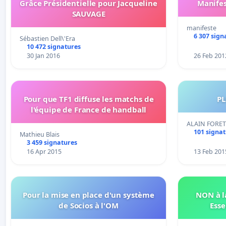
Grâce Présidentielle pour Jacqueline
Manifes
SAUVAGE
manifeste
6 307 sign
Sébastien Dell\'Era
10 472 signatures
30 Jan 2016
26 Feb 201
Pour que TF1 diffuse les matchs de
PL
l'équipe de France de handball
ALAIN FORET
101 signa
Mathieu Blais
3 459 signatures
16 Apr 2015
13 Feb 201
Pour la mise en place d'un système
NON à l
de Socios à l'OM
Esse