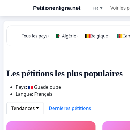
Petitionenligne.net
Voir les p
FR ▼
Tous les pays
Algérie
Belgique
Ca
›
›
›
Les pétitions les plus populaires
Pays:
Guadeloupe
Langue: Français
Tendances
Dernières pétitions