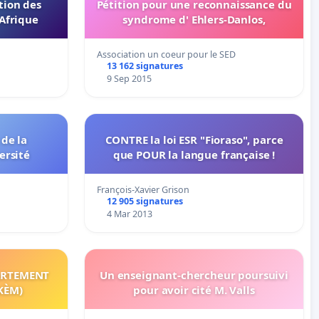
tion des
Pétition pour une reconnaissance du
Afrique
syndrome d' Ehlers-Danlos,
Association un coeur pour le SED
13 162 signatures
9 Sep 2015
de la
CONTRE la loi ESR "Fioraso", parce
ersité
que POUR la langue française !
François-Xavier Grison
12 905 signatures
4 Mar 2013
PARTEMENT
Un enseignant-chercheur poursuivi
 KÈM)
pour avoir cité M. Valls