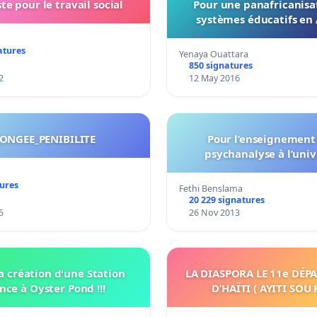
te pour le travail social
Pour une panafricanisa
systèmes éducatifs en 
atures
Yenaya Ouattara
850 signatures
2
12 May 2016
ONGEE_PENIBILITE
Pour l’enseignement 
psychanalyse à l’univ
tures
Fethi Benslama
20 229 signatures
5
26 Nov 2013
a création d'une Station
LA DIASPORA LE 11e DÉ
nce à Oyster Pond !!!
D’HAÏTI ( AYITI SOU