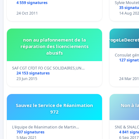
4 559 signatures
Sylvie Moute
35 signatu
24 Oct 2011
14 Aug 20
non au plafonnement de la
#ObamaAbrogeLeDecret
réparation des licenciements
abusifs
Consulat gén
127 signa
SAF CGT CFDT FO CGC SOLIDAIRES,UN…
24 153 signatures
23 Jun 2015
24 Mar 20
Sauvez le Service de Réanimation
Non à l
972
L'équipe de Réanimation de Martin…
SNE & SNALC
707 signatures
4 841 sign
5 May 2021
6 Sep 2017