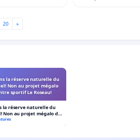
20
»
s la réserve naturelle du
el! Non au projet mégalo
ntre sportif Le Roseau!
 la réserve naturelle du
! Non au projet mégalo du
rtif Le Roseau!
atures