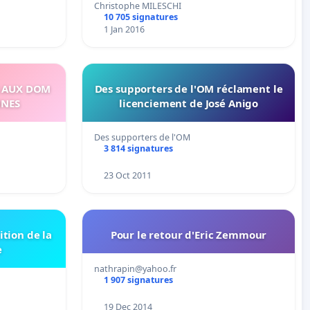
Christophe MILESCHI
10 705 signatures
1 Jan 2016
S AUX DOM
Des supporters de l'OM réclament le
NNES
licenciement de José Anigo
Des supporters de l'OM
3 814 signatures
23 Oct 2011
ition de la
Pour le retour d'Eric Zemmour
e
nathrapin@yahoo.fr
1 907 signatures
19 Dec 2014