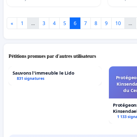
«
1
...
3
4
5
6
7
8
9
10
...
Pétitions promues par d'autres utilisateurs
Sauvons l'immeuble le Lido
Protégeon
831 signatures
Kinsenda
du Ce
Protégeons
Kinsendael
Centre spo
1 133 sign