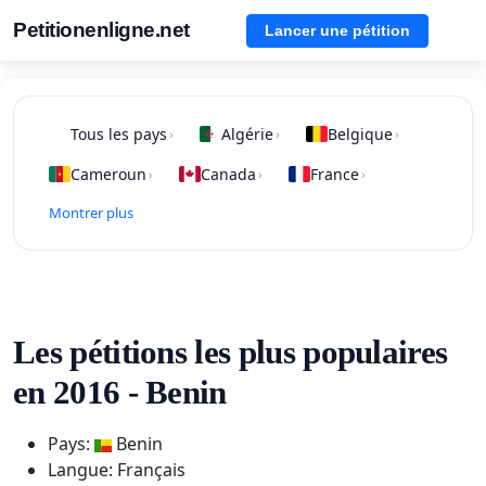
Petitionenligne.net
Lancer une pétition
Tous les pays
Algérie
Belgique
›
›
›
Cameroun
Canada
France
›
›
›
Montrer plus
Les pétitions les plus populaires
en 2016 - Benin
Pays:
Benin
Langue: Français