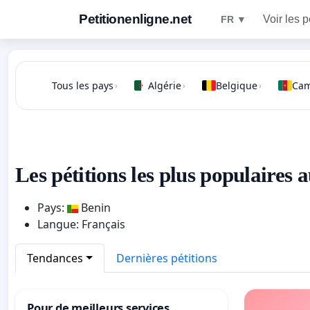
Petitionenligne.net
Voir les p
FR ▼
Tous les pays
Algérie
Belgique
Ca
›
›
›
Les pétitions les plus populaires 
Pays:
Benin
Langue: Français
Tendances
Dernières pétitions
Pour de meilleurs services