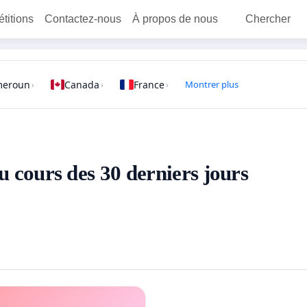
étitions
Contactez-nous
À propos de nous
Chercher
meroun
Canada
France
Montrer plus
›
›
›
au cours des 30 derniers jours