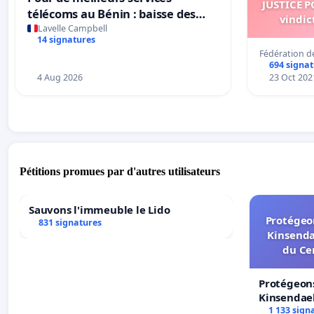
JUSTICE P
télécoms au Bénin : baisse des
vindic
coûts et amélioration du réseau
Lavelle Campbell
14 signatures
chez MTN, Moov et Celtis
Fédération d
694 signa
4 Aug 2026
23 Oct 202
Pétitions promues par d'autres utilisateurs
Sauvons l'immeuble le Lido
Protégeon
831 signatures
Kinsenda
du Ce
Protégeons
Kinsendael
Centre spo
1 133 sign