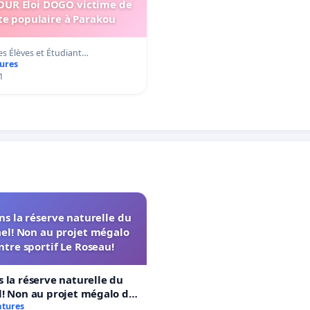
OUR Eloi DOGO victime de
te populaire à Parakou
es Élèves et Étudiant…
tures
1
s la réserve naturelle du
el! Non au projet mégalo
ntre sportif Le Roseau!
 la réserve naturelle du
! Non au projet mégalo du
rtif Le Roseau!
atures