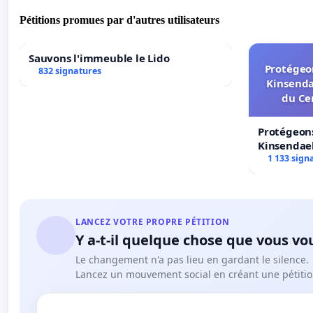
Pétitions promues par d'autres utilisateurs
Sauvons l'immeuble le Lido
Protégeon
832 signatures
Kinsenda
du Ce
Protégeons
Kinsendael
Centre spo
1 133 sign
LANCEZ VOTRE PROPRE PÉTITION
Y a-t-il quelque chose que vous vo
Le changement n'a pas lieu en gardant le silence.
Lancez un mouvement social en créant une pétitio