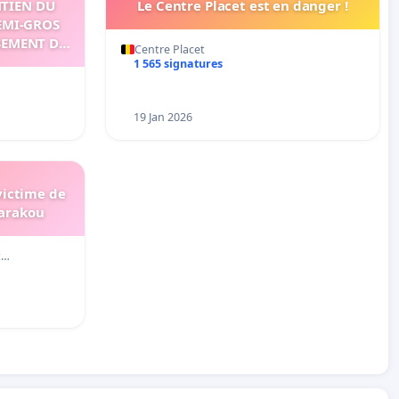
NTIEN DU
Le Centre Placet est en danger !
EMI-GROS
SEMENT DE
Centre Placet
LAZOUE
1 565 signatures
19 Jan 2026
victime de
Parakou
t…