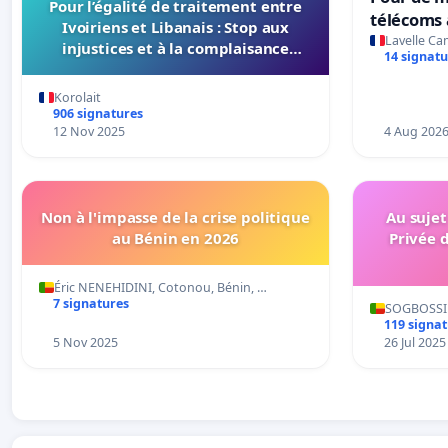
Pour l’égalité de traitement entre
télécoms 
Ivoiriens et Libanais : Stop aux
coûts et 
Lavelle Ca
injustices et à la complaisance
14 signatu
chez MTN,
politique
Korolait
906 signatures
12 Nov 2025
4 Aug 202
Non à l'impasse de la crise politique
Au sujet
au Bénin en 2026
Privée d
Éric NENEHIDINI, Cotonou, Bénin, …
7 signatures
SOGBOSSI 
119 signa
5 Nov 2025
26 Jul 2025