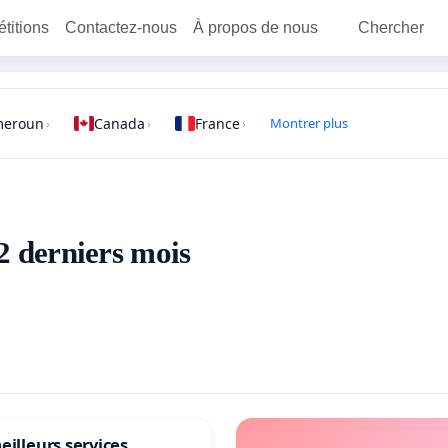
étitions
Contactez-nous
À propos de nous
Chercher
meroun
Canada
France
Montrer plus
›
›
›
12 derniers mois
eilleurs services