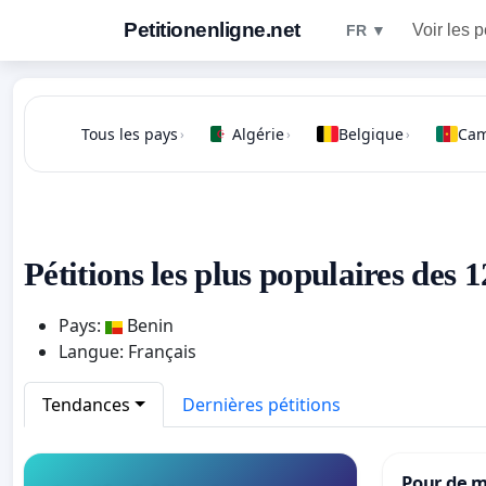
Petitionenligne.net
Voir les p
FR ▼
Tous les pays
Algérie
Belgique
Ca
›
›
›
Pétitions les plus populaires des 
Pays:
Benin
Langue: Français
Tendances
Dernières pétitions
Pour de m