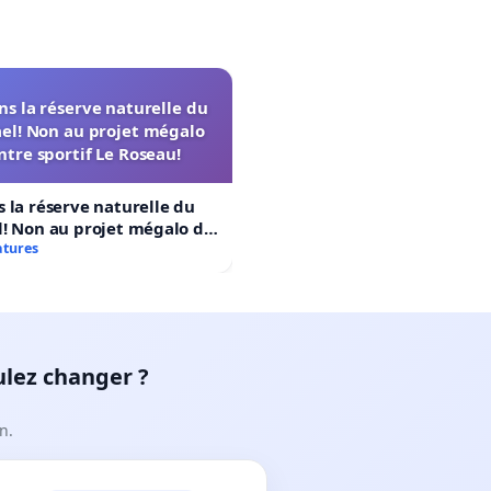
s la réserve naturelle du
el! Non au projet mégalo
ntre sportif Le Roseau!
 la réserve naturelle du
! Non au projet mégalo du
rtif Le Roseau!
atures
ulez changer ?
n.