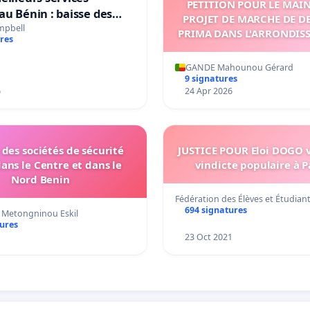
PETITION POUR LE MAI
au Bénin : baisse des
PROJET DE MARCHE DE D
amélioration du réseau
mpbell
PRIMA DANS L'ARRONDIS
res
 Moov et Celtis
THIO, COMMUNE DE G
GANDE Mahounou Gérard
9 signatures
6
24 Apr 2026
 des sociétés de sécurité
JUSTICE POUR Eloi DOGO 
ans le Centre et dans le
vindicte populaire à 
Nord Benin
Fédération des Élèves et Étudian
694 signatures
Metongninou Eskil
tures
23 Oct 2021