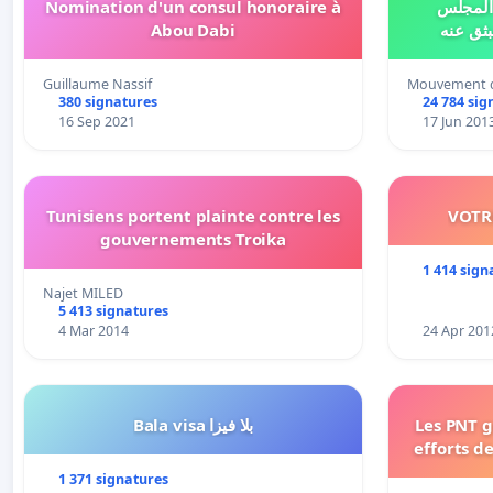
Nomination d'un consul honoraire à
 من المجلس
Abou Dabi
Guillaume Nassif
Mouvement d
380 signatures
24 784 sig
16 Sep 2021
17 Jun 201
Tunisiens portent plainte contre les
VOTR
gouvernements Troika
1 414 sign
Najet MILED
5 413 signatures
4 Mar 2014
24 Apr 201
Bala visa بلا فيزا
Les PNT g
efforts de
1 371 signatures