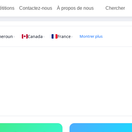
étitions
Contactez-nous
À propos de nous
Chercher
meroun
Canada
France
Montrer plus
›
›
›