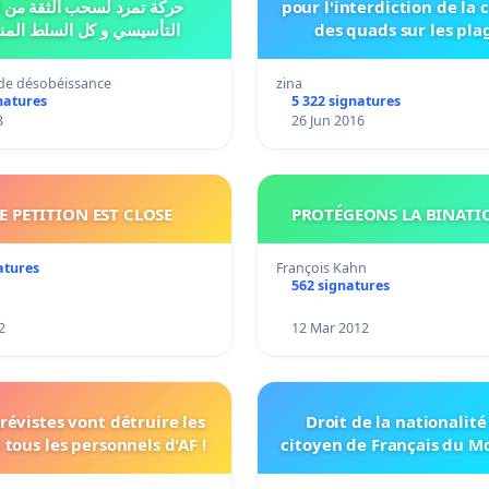
حركة تمرد لسحب الثقة
pour l'interdiction de la 
التأسيسي و كل السلط المنبثق عنه
des quads sur les pla
e désobéissance
zina
natures
5 322 signatures
3
26 Jun 2016
E PETITION EST CLOSE
PROTÉGEONS LA BINATIO
atures
François Kahn
562 signatures
2
12 Mar 2012
révistes vont détruire les
Droit de la nationalité
 tous les personnels d'AF !
citoyen de Français du 