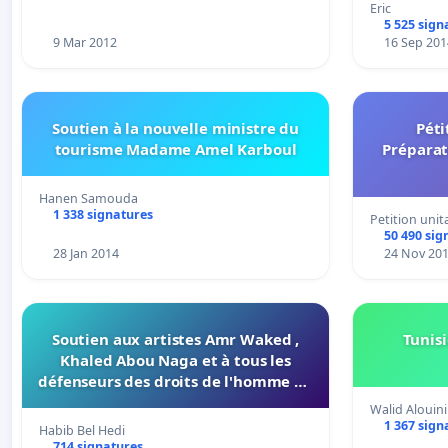
Eric
5 525 sign
9 Mar 2012
16 Sep 201
Soutien à la nouvelle ministre du
Péti
tourisme Madame Amel Karboul
Préparat
Hanen Samouda
1 338 signatures
Petition unit
50 490 sig
28 Jan 2014
24 Nov 20
Soutien aux artistes Amr Waked ,
Tunis
Khaled Abou Naga et à tous les
défenseurs des droits de l'homme en
Egypte
Walid Alouini
1 367 sign
Habib Bel Hedi
714 signatures