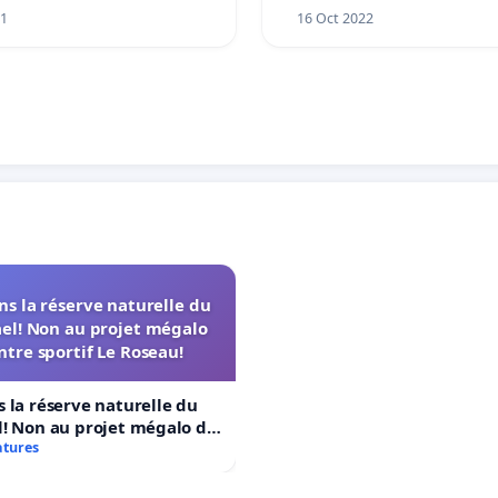
11
16 Oct 2022
s la réserve naturelle du
el! Non au projet mégalo
ntre sportif Le Roseau!
 la réserve naturelle du
! Non au projet mégalo du
rtif Le Roseau!
atures