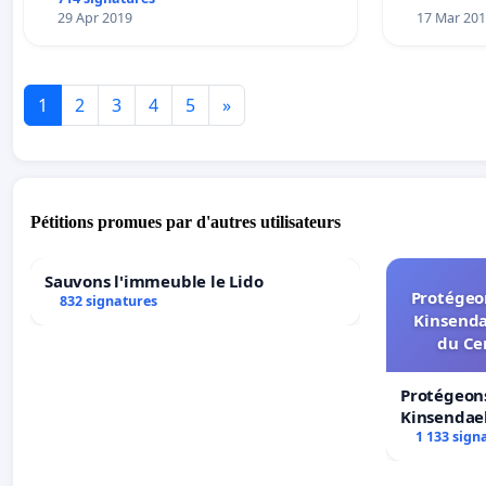
29 Apr 2019
17 Mar 20
1
2
3
4
5
»
Pétitions promues par d'autres utilisateurs
Sauvons l'immeuble le Lido
Protégeon
832 signatures
Kinsenda
du Ce
Protégeons
Kinsendael
Centre spo
1 133 sign