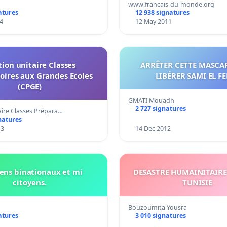
www.francais-du-monde.org
atures
12 938 signatures
4
12 May 2011
tion unitaire Classes
ARRÊTER CETTE MASCA
oires aux Grandes Ecoles
LIBÉRER SAMI EL F
(CPGE)
GMATI Mouadh
2 727 signatures
aire Classes Prépara…
natures
13
14 Dec 2012
iens binationaux et mi
DESASTRE HUMAINITAIRE A ZARZI
citoyens.
TUNISIE
Bouzoumita Yousra
atures
3 010 signatures