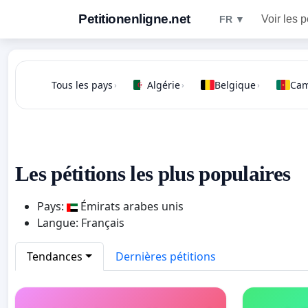
Petitionenligne.net
Voir les p
FR ▼
Tous les pays
Algérie
Belgique
Ca
›
›
›
Les pétitions les plus populaires
Pays:
Émirats arabes unis
Langue: Français
Tendances
Dernières pétitions