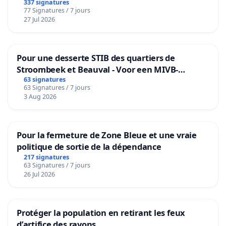
granum basé sur la teneur en protéines
337 signatures
77 Signatures / 7 jours
27 Jul 2026
Pour une desserte STIB des quartiers de
Stroombeek et Beauval - Voor een MIVB-
bediening van de wijken Strombeek en Het
63 signatures
63 Signatures / 7 jours
Voor
3 Aug 2026
Pour la fermeture de Zone Bleue et une vraie
politique de sortie de la dépendance
217 signatures
63 Signatures / 7 jours
26 Jul 2026
Protéger la population en retirant les feux
d’artifice des rayons