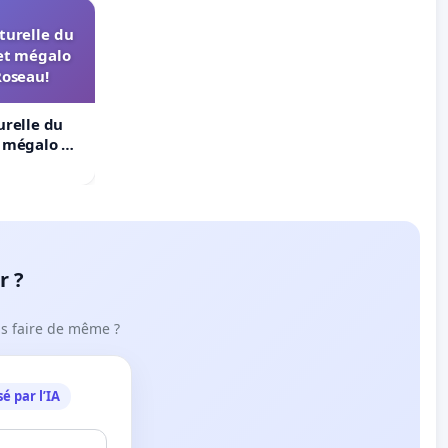
turelle du
et mégalo
Roseau!
urelle du
t mégalo du
r ?
ous faire de même ?
é par l’IA