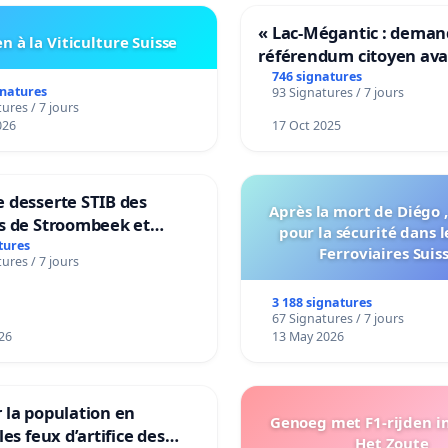
« Lac-Mégantic : dema
n à la Viticulture Suisse
référendum citoyen av
transformation irrévers
746 signatures
gnatures
93 Signatures / 7 jours
notre territoire »
ures / 7 jours
026
17 Oct 2025
 desserte STIB des
Après la mort de Diégo ,
s de Stroombeek et
pour la sécurité dans l
- Voor een MIVB-
tures
Ferroviaires Suis
ures / 7 jours
ng van de wijken
ek en Het Voor
3 188 signatures
67 Signatures / 7 jours
26
13 May 2026
 la population en
Genoeg met F1-rijden i
les feux d’artifice des
Het Zoute