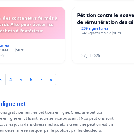
Pétition contre le nou
er des conteneurs fermés à
de rémunération des cé
erde Alto pour éviter les
panifiables de Swiss g
339 signatures
échets à l'extérieur
24 Signatures / 7 jours
sur la teneur en protéi
tures
ures / 7 jours
26
27 Jul 2026
3
4
5
6
7
»
nligne.net
ns gratuitement les pétitions en ligne. Créez une pétition
e en ligne en utilisant notre service puissant ! Nos pétitions sont
us les jours dans divers médias, alors créer une pétition est un
n de se faire remarquer par le public et par les décideurs.