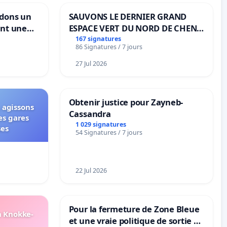
ndons un
SAUVONS LE DERNIER GRAND
ant une
ESPACE VERT DU NORD DE CHENE-
ible de
BOUGERIES
167 signatures
86 Signatures / 7 jours
27 Jul 2026
Obtenir justice pour Zayneb-
 agissons
Cassandra
es gares
1 029 signatures
ses
54 Signatures / 7 jours
22 Jul 2026
Pour la fermeture de Zone Bleue
n Knokke-
et une vraie politique de sortie de