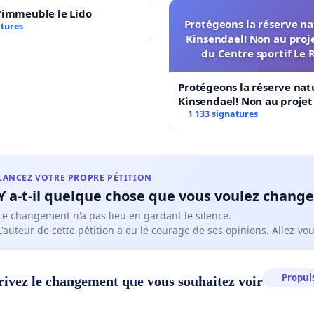
'immeuble le Lido
Protégeons la réserve na
atures
Kinsendael! Non au proj
du Centre sportif Le 
Protégeons la réserve nat
Kinsendael! Non au proje
Centre sportif Le Roseau!
1 133 signatures
LANCEZ VOTRE PROPRE PÉTITION
Y a-t-il quelque chose que vous voulez change
Le changement n'a pas lieu en gardant le silence.
L'auteur de cette pétition a eu le courage de ses opinions. Allez-v
Propuls
rivez le changement que vous souhaitez voir