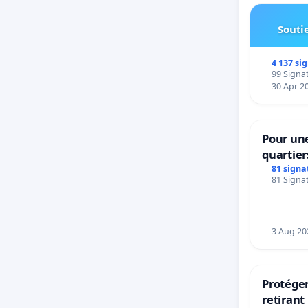
Soutie
4 137 si
99 Signat
30 Apr 2
Pour une
quartier
Beauval 
81 signa
81 Signat
bedieni
Strombe
3 Aug 20
Protéger
retirant 