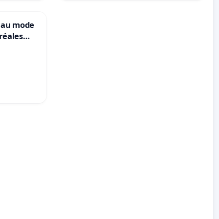
veau mode
réales
ranum basé
nes