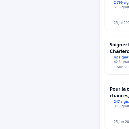
rayons
2 796 si
51 Signat
25 Jul 20
Soigner 
Charlero
42 signa
42 Signat
1 Aug 20
Pour la c
chances,
247 sign
31 Signat
25 Jun 2