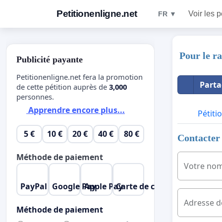
Petitionenligne.net
Voir les p
FR ▼
Pour le r
Publicité payante
Petitionenligne.net fera la promotion
Parta
de cette pétition auprès de
3,000
personnes.
Apprendre encore plus...
Pétiti
5 €
10 €
20 €
40 €
80 €
Contacter 
Méthode de paiement
Votre no
PayPal
Google Pay
Apple Pay
Carte de crédit
Adresse d
Méthode de paiement