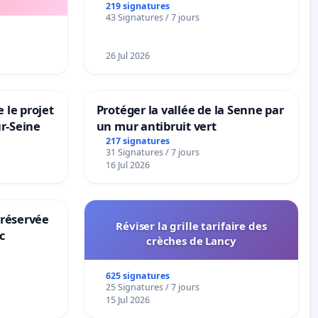
la dépendance
219 signatures
43 Signatures / 7 jours
26 Jul 2026
 le projet
Protéger la vallée de la Senne par
ur-Seine
un mur antibruit vert
217 signatures
31 Signatures / 7 jours
16 Jul 2026
 réservée
Réviser la grille tarifaire des
c
crèches de Lancy
625 signatures
25 Signatures / 7 jours
15 Jul 2026