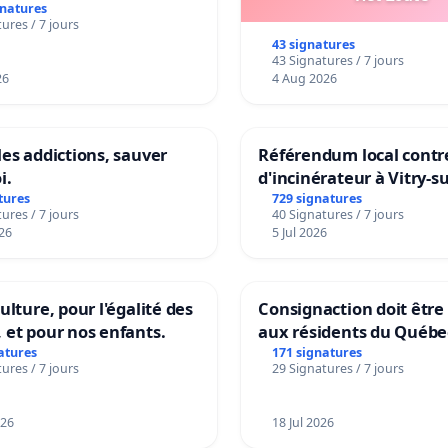
gnatures
ures / 7 jours
43 signatures
43 Signatures / 7 jours
26
4 Aug 2026
les addictions, sauver
Référendum local contre
i.
d'incinérateur à Vitry-s
tures
729 signatures
ures / 7 jours
40 Signatures / 7 jours
26
5 Jul 2026
ulture, pour l'égalité des
Consignaction doit être
 et pour nos enfants.
aux résidents du Québe
atures
171 signatures
ures / 7 jours
29 Signatures / 7 jours
026
18 Jul 2026