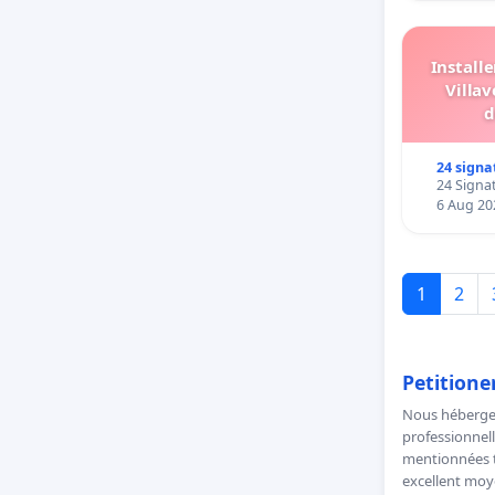
Install
Villav
d
24 signa
24 Signat
6 Aug 20
1
2
Petitione
Nous hébergeo
professionnell
mentionnées to
excellent moye