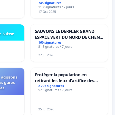
transformation irréversible de
745 signatures
113 Signatures / 7 jours
notre territoire »
17 Oct 2025
SAUVONS LE DERNIER GRAND
e Suisse
ESPACE VERT DU NORD DE CHENE-
BOUGERIES
160 signatures
81 Signatures / 7 jours
27 Jul 2026
Protéger la population en
 agissons
retirant les feux d’artifice des
es gares
rayons
2 797 signatures
ses
57 Signatures / 7 jours
25 Jul 2026