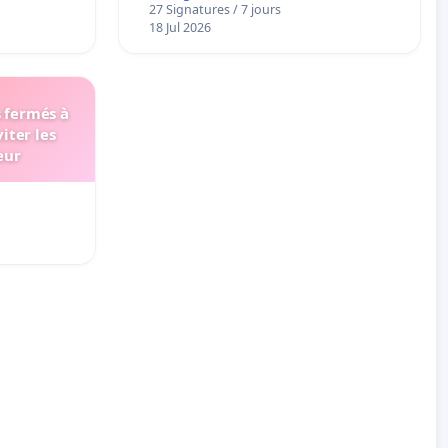
27 Signatures / 7 jours
18 Jul 2026
s fermés à
iter les
eur