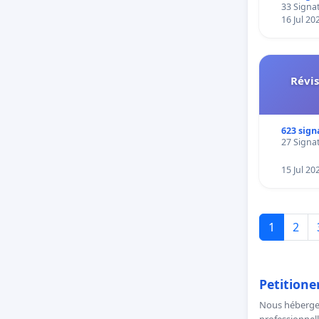
rejoign
33 Signat
inclusiv
16 Jul 20
Révis
Des pare
623 sign
27 Signat
15 Jul 20
1
2
Petitione
Nous hébergeo
professionnell