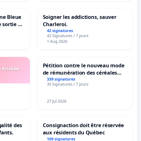
one Bleue
Soigner les addictions, sauver
e sortie de
Charleroi.
42 signatures
42 Signatures / 7 jours
1 Aug 2026
Pétition contre le nouveau mode
n Knokke-
de rémunération des céréales
panifiables de Swiss granum basé
339 signatures
35 Signatures / 7 jours
sur la teneur en protéines
27 Jul 2026
galité des
Consignaction doit être réservée
fants.
aux résidents du Québec
169 signatures