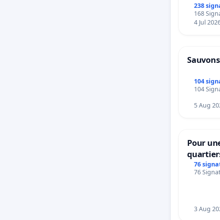
bénévol
238 sign
168 Signa
la d
4 Jul 202
en d
les 
les 
Sauvons
le co
le c
104 sign
104 Signa
les 
la F
5 Aug 20
l’ac
seco
…, e
Pour une
quartier
Toutes ce
Beauval 
76 signa
76 Signat
l’équipe
bedieni
nos enf
Strombe
3 Aug 20