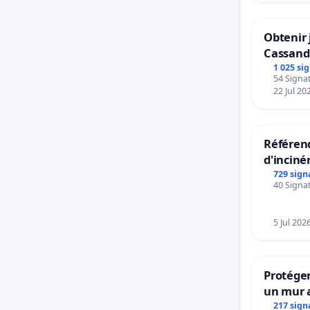
Nous so
décret, 
Obtenir 
Cassand
pour dé
1 025 si
qualité.
54 Signat
22 Jul 20
En soutie
Référend
anxiogèn
d'inciné
ailleurs
729 sign
40 Signat
et CESS)
délibéra
5 Jul 202
pour les
Protéger
un mur a
L’avenir
217 sign