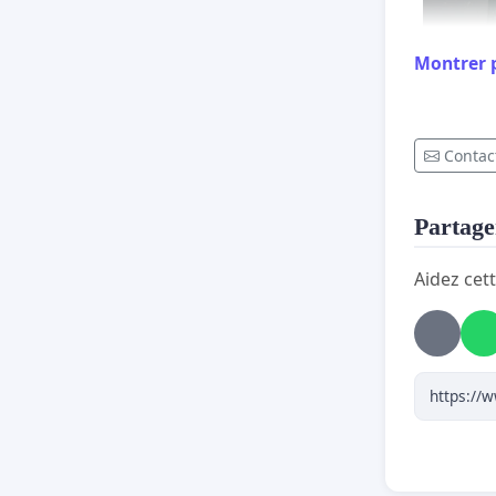
Montrer 
Contact
Monsieur
Partager
Monsieur
Aidez cett
Madame M
Madame A
Les mouv
précéden