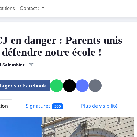
étitions
Contact :
J en danger : Parents unis
 défendre notre école !
 Salembier
· BE
tager sur Facebook
tion
Signatures
Plus de visibilité
355