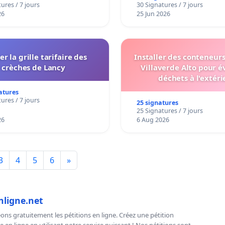
e ce mouvement pour une école publique juste,
ures / 7 jours
30 Signatures / 7 jours
e et de qualité.
26
25 Jun 2026
er la grille tarifaire des
Installer des conteneur
nts de l’Athénée Charles Janssens.
crèches de Lancy
Villaverde Alto pour év
déchets à l'extéri
atures
ures / 7 jours
25 signatures
25 Signatures / 7 jours
26
6 Aug 2026
3
4
5
6
»
nligne.net
ns gratuitement les pétitions en ligne. Créez une pétition
e en ligne en utilisant notre service puissant ! Nos pétitions sont