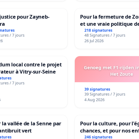
utenons l’engagement des professeur·e·s contre ce
nous saluons le sacrifices des professeur.es grévistes
justice pour Zayneb-
Pour la fermeture de Z
ra
et une vraie politique d
fendre un enseignement et un extra-scolaire de
la dépendance
gnatures
218 signatures
ures / 7 jours
48 Signatures / 7 jours
26
26 Jul 2026
n à leurs actions et face au climat scolaire instable,
um local contre le projet
Genoeg met F1-rijden i
e et agité lié à ces réformes, nous exigeons par
rateur à Vitry-sur-Seine
Het Zoute
l’annulation des examens de juin 2026
(hors CEB, CE1D
atures
ures / 7 jours
, la prise en compte de cette dernière lors des
39 signatures
tions de fin d’année, et un accompagnement spécifique
39 Signatures / 7 jours
6
4 Aug 2026
 élèves en situation d'échec.
 la vallée de la Senne par
Pour la culture, pour l'é
ntibruit vert
chances, et pour nos en
 de notre école et de nos enfants mérite que l’ACJ
atures
246 signatures