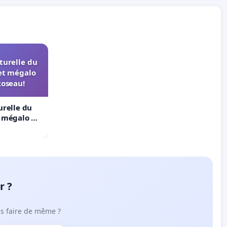
turelle du
et mégalo
Roseau!
urelle du
t mégalo du
r ?
ous faire de même ?