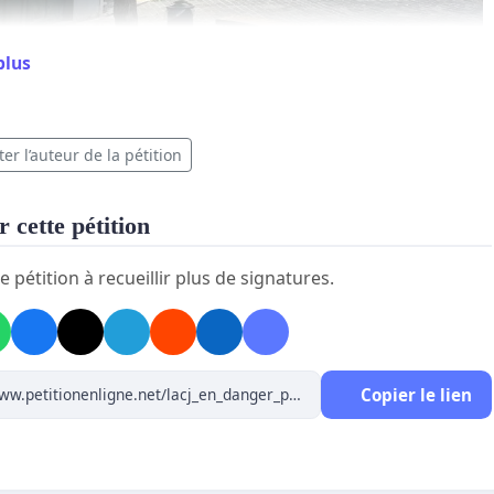
plus
er l’auteur de la pétition
 de Reusme, Bourgmestre d’Ixelles,
 cette pétition
 Calomne, Premier Échevin en charge de l’Enseignement,
e pétition à recueillir plus de signatures.
ortier, Préfète de l’ACJ,
ude Risselin, Directrice Adjointe de l’ACJ,
Copier le lien
ements de contestation ont pris une ampleur sans
t dans de nombreuses écoles de la Fédération Wallonie-