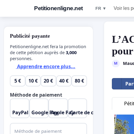
Petitionenligne.net
Voir les p
FR ▼
Publicité payante
L’AC
Petitionenligne.net fera la promotion
pour
de cette pétition auprès de
3,000
personnes.
Maud
M
Apprendre encore plus...
5 €
10 €
20 €
40 €
80 €
Par
Méthode de paiement
Péti
PayPal
Google Pay
Apple Pay
Carte de crédit
Méthode de paiement