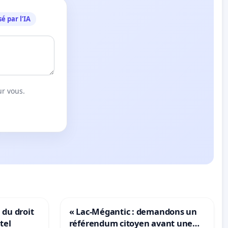
é par l’IA
ur vous.
 du droit
« Lac-Mégantic : demandons un
tel
référendum citoyen avant une