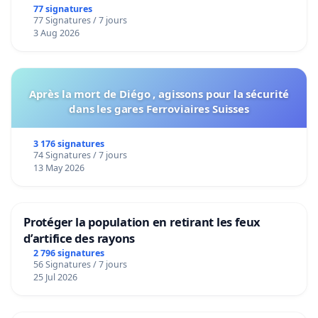
bediening van de wijken Strombeek en Het
77 signatures
77 Signatures / 7 jours
Voor
3 Aug 2026
Après la mort de Diégo , agissons pour la sécurité
dans les gares Ferroviaires Suisses
3 176 signatures
74 Signatures / 7 jours
13 May 2026
Protéger la population en retirant les feux
d’artifice des rayons
2 796 signatures
56 Signatures / 7 jours
25 Jul 2026