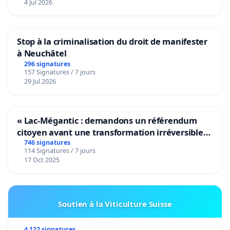
4 Jul 2026
Stop à la criminalisation du droit de manifester
à Neuchâtel
296 signatures
157 Signatures / 7 jours
29 Jul 2026
« Lac-Mégantic : demandons un référendum
citoyen avant une transformation irréversible
de notre territoire »
746 signatures
114 Signatures / 7 jours
17 Oct 2025
Soutien à la Viticulture Suisse
4 122 signatures