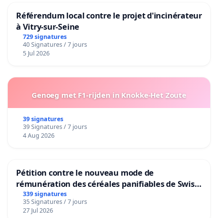
Référendum local contre le projet d'incinérateur
à Vitry-sur-Seine
729 signatures
40 Signatures / 7 jours
5 Jul 2026
Genoeg met F1-rijden in Knokke-Het Zoute
39 signatures
39 Signatures / 7 jours
4 Aug 2026
Pétition contre le nouveau mode de
rémunération des céréales panifiables de Swiss
granum basé sur la teneur en protéines
339 signatures
35 Signatures / 7 jours
27 Jul 2026