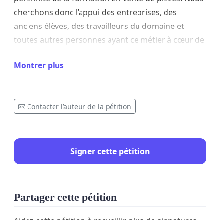
cherchons donc l’appui des entreprises, des
anciens élèves, des travailleurs du domaine et
toutes autres personnes ayant ce métier à cœur de
signer cette pétition. Publier, partager en grand
Montrer plus
nombre le plus rapidement possible. L’objectif étant
de redémarrer la formation dans les plus brefs
délais. Cette pétition sera remise au ministre de
Contacter l’auteur de la pétition
l’Éducation.
Signer cette pétition
Partager cette pétition