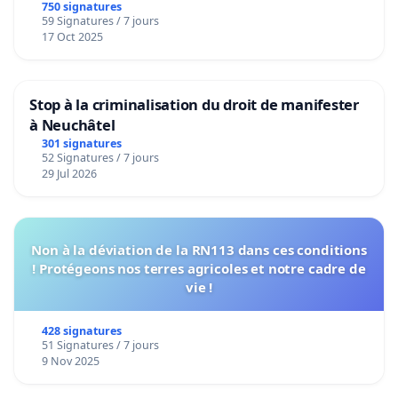
de notre territoire »
750 signatures
59 Signatures / 7 jours
17 Oct 2025
Stop à la criminalisation du droit de manifester
à Neuchâtel
301 signatures
52 Signatures / 7 jours
29 Jul 2026
Non à la déviation de la RN113 dans ces conditions
! Protégeons nos terres agricoles et notre cadre de
vie !
428 signatures
51 Signatures / 7 jours
9 Nov 2025