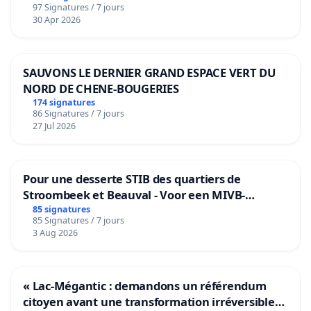
97 Signatures / 7 jours
30 Apr 2026
SAUVONS LE DERNIER GRAND ESPACE VERT DU
NORD DE CHENE-BOUGERIES
174 signatures
86 Signatures / 7 jours
27 Jul 2026
Pour une desserte STIB des quartiers de
Stroombeek et Beauval - Voor een MIVB-
bediening van de wijken Strombeek en Het
85 signatures
85 Signatures / 7 jours
Voor
3 Aug 2026
« Lac-Mégantic : demandons un référendum
citoyen avant une transformation irréversible