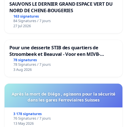
SAUVONS LE DERNIER GRAND ESPACE VERT DU
NORD DE CHENE-BOUGERIES
163 signatures
84 Signatures / 7 jours
27 Jul 2026
Pour une desserte STIB des quartiers de
Stroombeek et Beauval - Voor een MIVB-
bediening van de wijken Strombeek en Het
78 signatures
78 Signatures / 7 jours
Voor
3 Aug 2026
Après la mort de Diégo , agissons pour la sécurité
dans les gares Ferroviaires Suisses
3 178 signatures
76 Signatures / 7 jours
13 May 2026