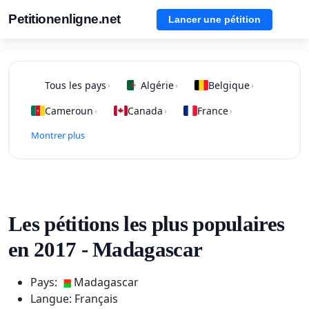
Petitionenligne.net
Lancer une pétition
Tous les pays
Algérie
Belgique
›
›
›
Cameroun
Canada
France
›
›
›
Montrer plus
Les pétitions les plus populaires
en 2017 - Madagascar
Pays:
Madagascar
Langue: Français